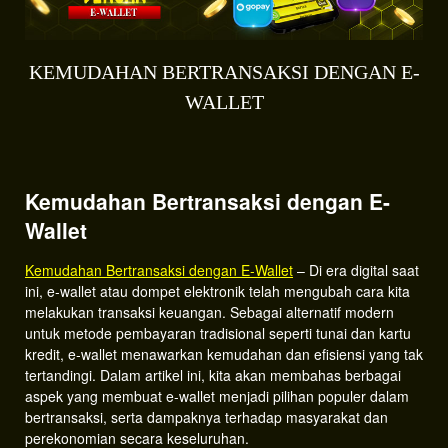
KEMUDAHAN BERTRANSAKSI DENGAN E-
WALLET
Kemudahan Bertransaksi dengan E-
Wallet
Kemudahan Bertransaksi dengan E-Wallet
– Di era digital saat
ini, e-wallet atau dompet elektronik telah mengubah cara kita
melakukan transaksi keuangan. Sebagai alternatif modern
untuk metode pembayaran tradisional seperti tunai dan kartu
kredit, e-wallet menawarkan kemudahan dan efisiensi yang tak
tertandingi. Dalam artikel ini, kita akan membahas berbagai
aspek yang membuat e-wallet menjadi pilihan populer dalam
bertransaksi, serta dampaknya terhadap masyarakat dan
perekonomian secara keseluruhan.