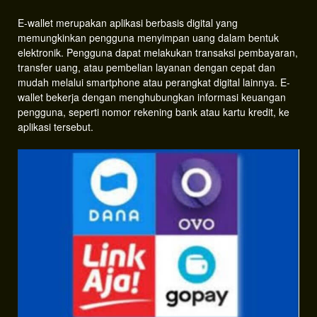
E-wallet merupakan aplikasi berbasis digital yang
memungkinkan pengguna menyimpan uang dalam bentuk
elektronik. Pengguna dapat melakukan transaksi pembayaran,
transfer uang, atau pembelian layanan dengan cepat dan
mudah melalui smartphone atau perangkat digital lainnya. E-
wallet bekerja dengan menghubungkan informasi keuangan
pengguna, seperti nomor rekening bank atau kartu kredit, ke
aplikasi tersebut.