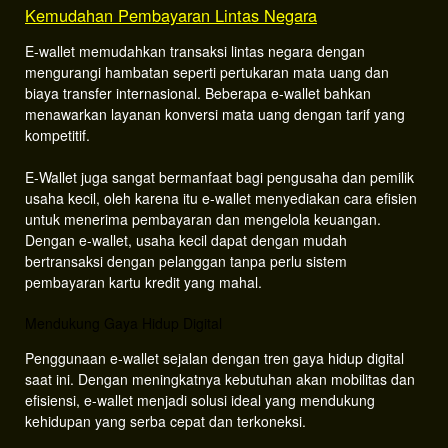
Kemudahan Pembayaran Lintas Negara
E-wallet memudahkan transaksi lintas negara dengan
mengurangi hambatan seperti pertukaran mata uang dan
biaya transfer internasional. Beberapa e-wallet bahkan
menawarkan layanan konversi mata uang dengan tarif yang
kompetitif.
E-Wallet juga sangat bermanfaat bagi pengusaha dan pemilik
usaha kecil, oleh karena itu e-wallet menyediakan cara efisien
untuk menerima pembayaran dan mengelola keuangan.
Dengan e-wallet, usaha kecil dapat dengan mudah
bertransaksi dengan pelanggan tanpa perlu sistem
pembayaran kartu kredit yang mahal.
Mendukung Gaya Hidup Digital
Penggunaan e-wallet sejalan dengan tren gaya hidup digital
saat ini. Dengan meningkatnya kebutuhan akan mobilitas dan
efisiensi, e-wallet menjadi solusi ideal yang mendukung
kehidupan yang serba cepat dan terkoneksi.