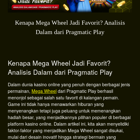
Kenapa Mega Wheel Jadi Favorit? Analisis
Dalam dari Pragmatic Play
Kenapa Mega Wheel Jadi Favorit?
Analisis Dalam dari Pragmatic Play
Dalam dunia kasino online yang penuh dengan berbagai jenis
permainan,
Mega Wheel
dari Pragmatic Play berhasil
menonjol sebagai salah satu favorit di kalangan pemain.
Game ini tidak hanya menawarkan hiburan yang
menyenangkan tetapi juga peluang untuk memenangkan
hadiah besar, yang menjadikannya pilihan populer di berbagai
platform kasino online. Dalam artikel ini, kita akan menyelidiki
faktor-faktor yang menjadikan Mega Wheel sangat disukai,
mulai dari desain inovatif hingga strategi bermain yang