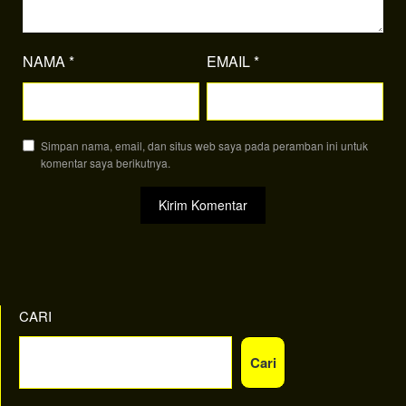
NAMA
*
EMAIL
*
Simpan nama, email, dan situs web saya pada peramban ini untuk
komentar saya berikutnya.
CARI
Cari