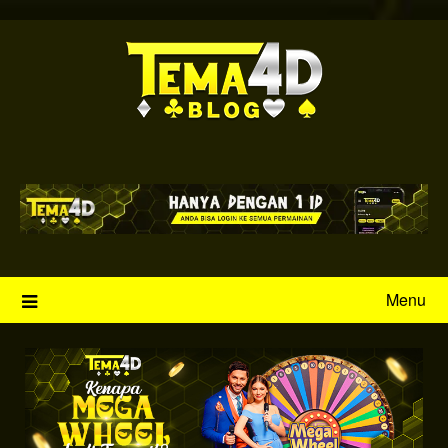
Skip
to
content
Menu