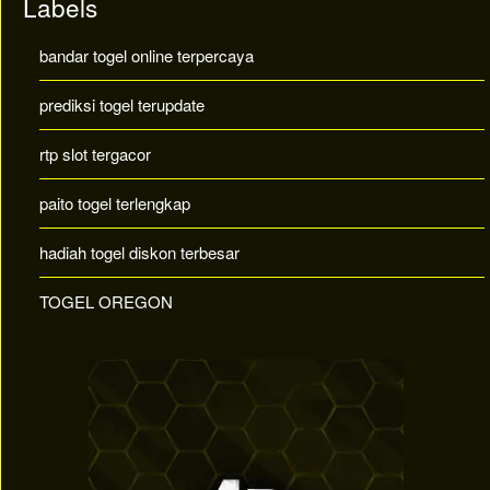
Labels
bandar togel online terpercaya
prediksi togel terupdate
rtp slot tergacor
paito togel terlengkap
hadiah togel diskon terbesar
TOGEL OREGON