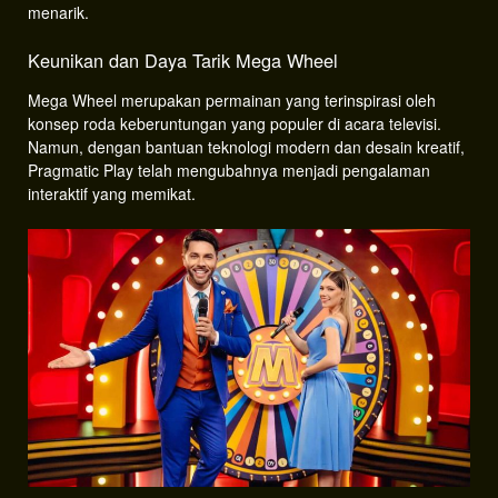
menarik.
Keunikan dan Daya Tarik Mega Wheel
Mega Wheel merupakan permainan yang terinspirasi oleh
konsep roda keberuntungan yang populer di acara televisi.
Namun, dengan bantuan teknologi modern dan desain kreatif,
Pragmatic Play telah mengubahnya menjadi pengalaman
interaktif yang memikat.