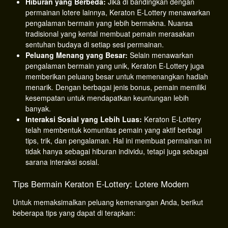
Hiburan yang Berbeda:
Jika di bandingkan dengan
permainan lotere lainnya, Keraton E-Lottery menawarkan
pengalaman bermain yang lebih bermakna. Nuansa
tradisional yang kental membuat pemain merasakan
sentuhan budaya di setiap sesi permainan.
Peluang Menang yang Besar:
Selain menawarkan
pengalaman bermain yang unik, Keraton E-Lottery juga
memberikan peluang besar untuk memenangkan hadiah
menarik. Dengan berbagai jenis bonus, pemain memiliki
kesempatan untuk mendapatkan keuntungan lebih
banyak.
Interaksi Sosial yang Lebih Luas:
Keraton E-Lottery
telah membentuk komunitas pemain yang aktif berbagi
tips, trik, dan pengalaman. Hal ini membuat permainan ini
tidak hanya sebagai hiburan individu, tetapi juga sebagai
sarana interaksi sosial.
Tips Bermain Keraton E-Lottery: Lotere Modern
Untuk memaksimalkan peluang kemenangan Anda, berikut
beberapa tips yang dapat di terapkan: