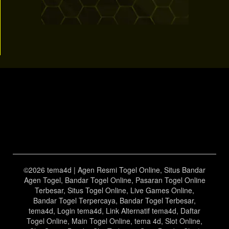
©2026 tema4d | Agen Resmi Togel Online, Situs Bandar
Agen Togel, Bandar Togel Online, Pasaran Togel Online
Terbesar, Situs Togel Online, Live Games Online,
Bandar Togel Terpercaya, Bandar Togel Terbesar,
tema4d, Login tema4d, Link Alternatif tema4d, Daftar
Togel Online, Main Togel Online, tema 4d, Slot Online,