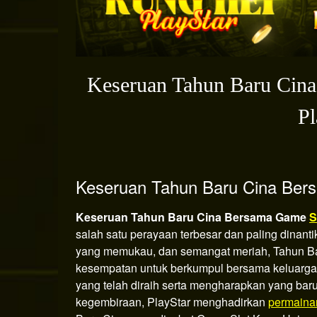
Keseruan Tahun Baru Cin
Pl
Keseruan Tahun Baru Cina Ber
Keseruan Tahun Baru Cina Bersama Game
S
salah satu perayaan terbesar dan paling dinanti
yang memukau, dan semangat meriah, Tahun Ba
kesempatan untuk berkumpul bersama keluarga
yang telah diraih serta mengharapkan yang ba
kegembiraan, PlayStar menghadirkan
permainan