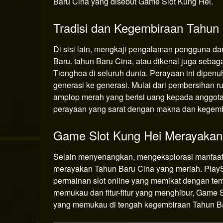
Baru Cina yang disebut Game Slot Kung Hei.
Tradisi dan Kegembiraan Tahun
Di sisi lain, mengkaji pengalaman pengguna 
Baru. tahun Baru Cina, atau dikenal juga seba
Tionghoa di seluruh dunia. Perayaan ini dipenuh
generasi ke generasi. Mulai dari pembersihan 
amplop merah yang berisi uang kepada anggota
perayaan yang sarat dengan makna dan kegemb
Game Slot Kung Hei Merayakan 
Selain menyenangkan, mengeksplorasi manfaat s
merayakan Tahun Baru Cina yang meriah. Pla
permainan slot online yang memikat dengan te
memukau dan fitur-fitur yang menghibur, Gam
yang memukau di tengah kegembiraan Tahun Ba