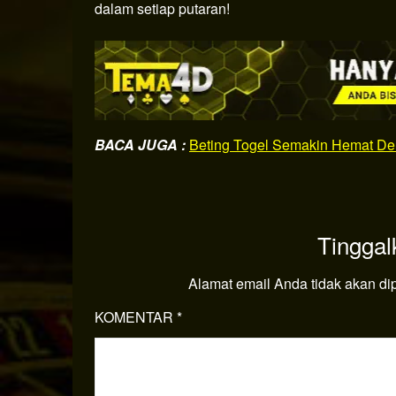
dalam setiap putaran!
BACA JUGA :
Beting Togel Semakin Hemat De
Tinggal
Alamat email Anda tidak akan dip
KOMENTAR
*