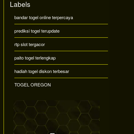
Labels
bandar togel online terpercaya
prediksi togel terupdate
rtp slot tergacor
paito togel terlengkap
hadiah togel diskon terbesar
TOGEL OREGON