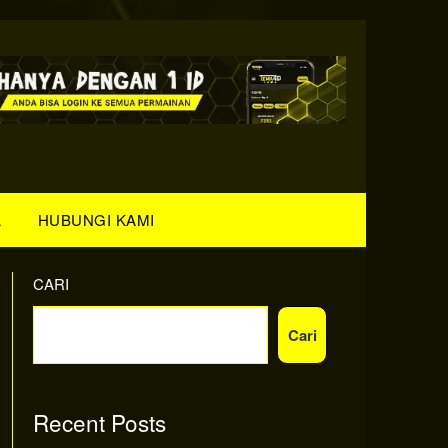
A
HUBUNGI KAMI
CARI
Cari
Recent Posts