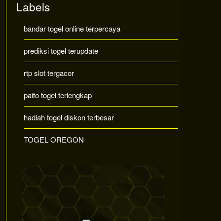
Labels
bandar togel online terpercaya
prediksi togel terupdate
rtp slot tergacor
paito togel terlengkap
hadiah togel diskon terbesar
TOGEL OREGON