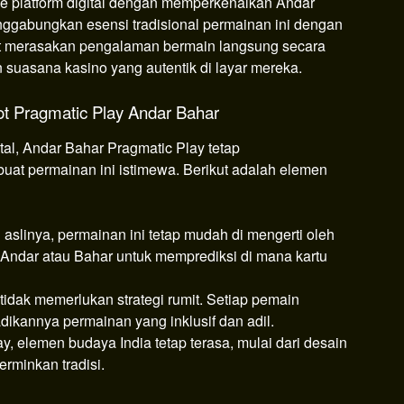
 platform digital dengan memperkenalkan Andar
nggabungkan esensi tradisional permainan ini dengan
pat merasakan pengalaman bermain langsung secara
 suasana kasino yang autentik di layar mereka.
ot Pragmatic Play Andar Bahar
ital, Andar Bahar Pragmatic Play tetap
at permainan ini istimewa. Berikut adalah elemen
i aslinya, permainan ini tetap mudah di mengerti oleh
i Andar atau Bahar untuk memprediksi di mana kartu
tidak memerlukan strategi rumit. Setiap pemain
ikannya permainan yang inklusif dan adil.
, elemen budaya India tetap terasa, mulai dari desain
rminkan tradisi.