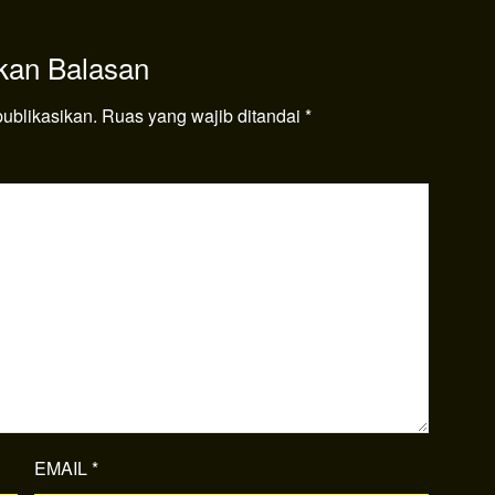
kan Balasan
ublikasikan.
Ruas yang wajib ditandai
*
EMAIL
*