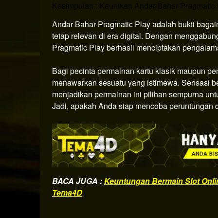
Kesimpulan : Keunikan Andar Bahar Pragmatic 
Andar Bahar Pragmatic Play adalah bukti baga
tetap relevan di era digital. Dengan menggabun
Pragmatic Play berhasil menciptakan pengalam
Bagi pecinta permainan kartu klasik maupun pe
menawarkan sesuatu yang istimewa. Sensasi ber
menjadikan permainan ini pilihan sempurna un
Jadi, apakah Anda siap mencoba peruntungan 
BACA JUGA :
Keuntungan Bermain Slot Onli
Tema4D