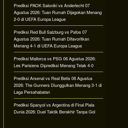
Prediksi PAOK Saloniki vs Anderlecht 07
Agustus 2026: Tuan Rumah Dijagokan Menang
2-0 di UEFA Europa League
Prediksi Red Bull Salzburg vs Pafos 07
Agustus 2026: Tuan Rumah Difavoritkan
Menang 4-1 di UEFA Europa League
Prediksi Mallorca vs PSG 06 Agustus 2026:
Les Parisiens Diprediksi Menang Telak 4-0
Prediksi Arsenal vs Real Betis 06 Agustus
2026: The Gunners Diunggulkan Menang 3-1 di
Laga Persahabatan
Prediksi Spanyol vs Argentina di Final Piala
Dunia 2026: Duel Taktik Berakhir Tanpa Gol