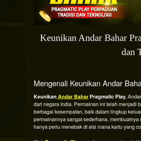
Keunikan Andar Bahar Pra
dan 
Mengenali Keunikan Andar Baha
Keunikan
Andar Bahar
Pragmatic Play.
Andar
dari negara India. Permainan ini telah menjadi 
berbagai kesempatan, baik dalam lingkup kelua
permainannya sangat sederhana, membuatnya m
hanya perlu menebak di sisi mana kartu yang c