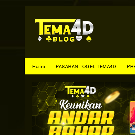
Skip
to
content
Home
PASARAN TOGEL TEMA4D
PR