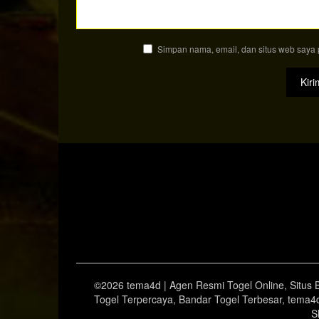
Simpan nama, email, dan situs web saya 
©2026 tema4d | Agen Resmi Togel Online, Situs B
Togel Terpercaya, Bandar Togel Terbesar, tema4d,
S