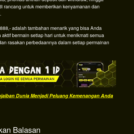
a di rancang untuk memberikan kenyamanan dan
.
8.888,- adalah tambahan menarik yang bisa Anda
a aktif bermain setiap hari untuk menikmati semua
 dan rasakan perbedaannya dalam setiap permainan
eajaiban Dunia Menjadi Peluang Kemenangan Anda
kan Balasan