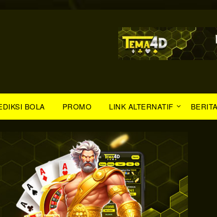
EDIKSI BOLA
PROMO
LINK ALTERNATIF
BERIT