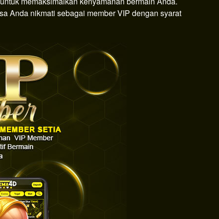
ng untuk memaksimalkan kenyamanan bermain Anda.
isa Anda nikmati sebagai member VIP dengan syarat