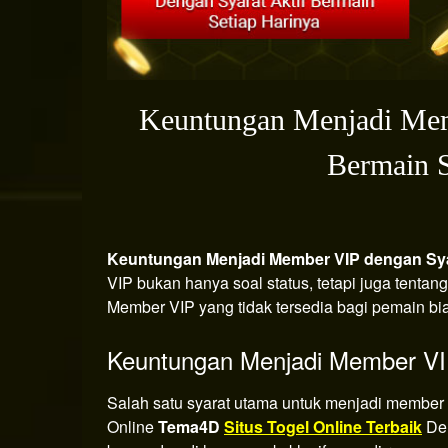
Keuntungan Menjadi Mem
Bermain S
Keuntungan Menjadi Member VIP dengan Syar
VIP bukan hanya soal status, tetapi juga tenta
Member VIP yang tidak tersedia bagi pemain bi
Keuntungan Menjadi Member V
Salah satu syarat utama untuk menjadi member V
Online
Tema4D
Situs Togel Online Terbaik
Den