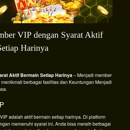
ber VIP dengan Syarat Aktif
etiap Harinya
at Aktif Bermain Setiap Harinya
– Menjadi member
ng menikmati berbagai fasilitas dan Keuntungan Menjadi
asa.
IP
IP adalah aktif bermain setiap harinya. Di platform
gan memenuhi syarat ini, Anda bisa meraih berbagai