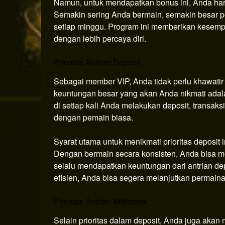
Namun, untuk mendapatkan bonus ini, Anda haru
Semakin sering Anda bermain, semakin besar 
setiap minggu. Program ini memberikan kesemp
dengan lebih percaya diri.
Prioritas Antrian Deposit
Sebagai member VIP, Anda tidak perlu khawatir 
keuntungan besar yang akan Anda nikmati adalah
di setiap kali Anda melakukan deposit, transaks
dengan pemain biasa.
Syarat utama untuk menikmati prioritas deposit 
Dengan bermain secara konsisten, Anda bisa m
selalu mendapatkan keuntungan dari antrian dep
efisien, Anda bisa segera melanjutkan permai
Prioritas Antrian Withdraw
Selain prioritas dalam deposit, Anda juga akan 