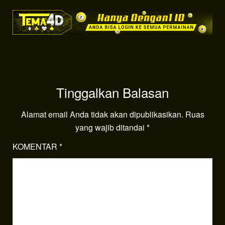
Tinggalkan Balasan
Alamat email Anda tidak akan dipublikasikan.
Ruas
yang wajib ditandai
*
KOMENTAR
*