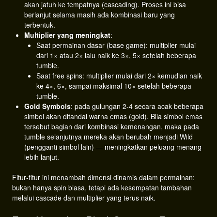
akan jatuh ke tempatnya (cascading). Proses ini bisa
berlanjut selama masih ada kombinasi baru yang
terbentuk.
Multiplier yang meningkat
:
Saat permainan dasar (base game): multiplier mulai
dari 1× atau 2× lalu naik ke 3×, 5× setelah beberapa
tumble.
Saat free spins: multipli­er mulai dari 2× kemudian naik
ke 4×, 6×, sampai maksimal 10× setelah beberapa
tumble.
Gold Symbols
: pada gulungan 2‑4 secara acak beberapa
simbol akan ditandai warna emas (gold). Bila simbol emas
tersebut bagian dari kombinasi kemenangan, maka pada
tumble selanjutnya mereka akan berubah menjadi Wild
(pengganti simbol lain) — meningkatkan peluang menang
lebih lanjut.
Fitur‑fitur ini menambah dimensi dinamis dalam permainan:
bukan hanya spin biasa, tetapi ada kesempatan tambahan
melalui cascade dan multiplier yang terus naik.