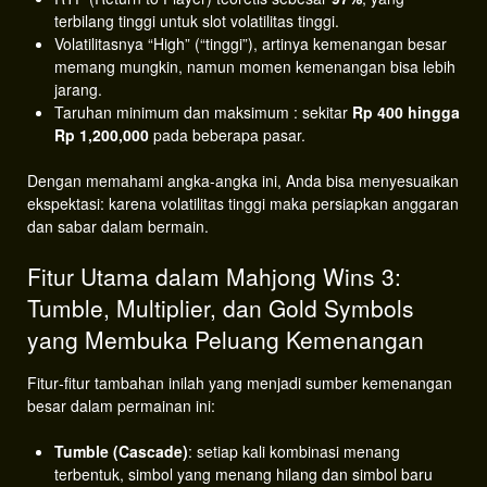
terbilang tinggi untuk slot volatilitas tinggi.
Volatilitasnya “High” (“tinggi”), artinya kemenangan besar
memang mungkin, namun momen kemenangan bisa lebih
jarang.
Taruhan minimum dan maksimum : sekitar
Rp 400 hingga
Rp 1,200,000
pada beberapa pasar.
Dengan memahami angka‑angka ini, Anda bisa menyesuaikan
ekspektasi: karena volatilitas tinggi maka persiapkan anggaran
dan sabar dalam bermain.
Fitur Utama dalam Mahjong Wins 3:
Tumble, Multiplier, dan Gold Symbols
yang Membuka Peluang Kemenangan
Fitur‑fitur tambahan inilah yang menjadi sumber kemenangan
besar dalam permainan ini:
Tumble (Cascade)
: setiap kali kombinasi menang
terbentuk, simbol yang menang hilang dan simbol baru