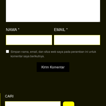
NAMA
*
EMAIL
*
Simpan nama, email, dan situs web saya pada peramban ini untuk
komentar saya berikutnya.
CARI