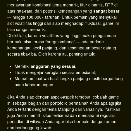
menawarkan kombinasi tema menarik, fitur dinamis, RTP di
atas rata‑rata, dan potensi kemenangan yang
sangat besar
— hingga 100.000× taruhan. Untuk pemain yang menyukai
slot volatilitas tinggi dan siap menghadapi fluktuasi, game ini
bisa sangat menarik.
Di sisi lain, karena volatilitas yang tinggi maka pengalaman
bermain bisa terasa “bergelombang” — ada periode
kemenangan kecil panjang, dan kesempatan besar datang
secara tiba‑tiba. Oleh karena itu, penting untuk:
Memiliki
anggaran yang sesuai
,
Tidak mengejar kerugian secara emosional,
Memahami bahwa hasil jangka panjang masih bergantung
pada keberuntungan.
Jika Anda siap dengan aspek-aspek tersebut, cobalah game
ini sebagai bagian dari portofolio permainan Anda apalagi jika
Anda tertarik dengan tema Mahjong dan variasinya. Pastikan
juga Anda memilih situs terlisensi dan memahami regulasi
perjudian di wilayah Anda agar bisa bermain dengan aman
dan bertanggung jawab.