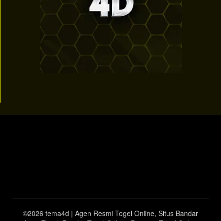
©2026 tema4d | Agen Resmi Togel Online, Situs Bandar