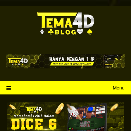
Skip
to
content
Menu