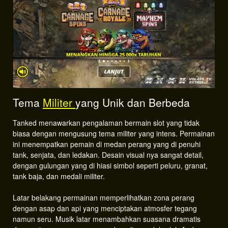
Tema
Militer
yang Unik dan Berbeda
Tanked menawarkan pengalaman bermain slot yang tidak
biasa dengan mengusung tema militer yang intens. Permainan
ini menempatkan pemain di medan perang yang di penuhi
tank, senjata, dan ledakan. Desain visual nya sangat detail,
dengan gulungan yang di hiasi simbol seperti peluru, granat,
tank baja, dan medali militer.
Latar belakang permainan memperlihatkan zona perang
dengan asap dan api yang menciptakan atmosfer tegang
namun seru. Musik latar menambahkan suasana dramatis