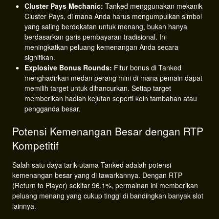
Cluster Pays Mechanic:
Tanked menggunakan mekanik
Cluster Pays, di mana Anda harus mengumpulkan simbol
yang saling berdekatan untuk menang, bukan hanya
berdasarkan garis pembayaran tradisional. Ini
meningkatkan peluang kemenangan Anda secara
signifikan.
Explosive Bonus Rounds:
Fitur bonus di Tanked
menghadirkan medan perang mini di mana pemain dapat
memilih target untuk dihancurkan. Setiap target
memberikan hadiah kejutan seperti koin tambahan atau
pengganda besar.
Potensi Kemenangan Besar dengan RTP
Kompetitif
Salah satu daya tarik utama Tanked adalah potensi
kemenangan besar yang di tawarkannya. Dengan RTP
(Return to Player) sekitar 96.1%, permainan ini memberikan
peluang menang yang cukup tinggi di bandingkan banyak slot
lainnya.