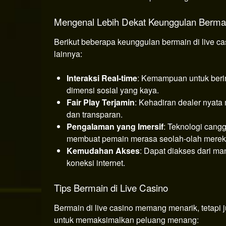
Mengenal Lebih Dekat Keunggulan Bermai
Berikut beberapa keunggulan bermain di live cas
lainnya:
Interaksi Real-time
: Kemampuan untuk beri
dimensi sosial yang kaya.
Fair Play Terjamin
: Kehadiran dealer nyata
dan transparan.
Pengalaman yang Imersif
: Teknologi cangg
membuat pemain merasa seolah-olah mereka
Kemudahan Akses
: Dapat diakses dari ma
koneksi internet.
Tips Bermain di Live Casino
Bermain di live casino memang menarik, tetapi
untuk memaksimalkan peluang menang: