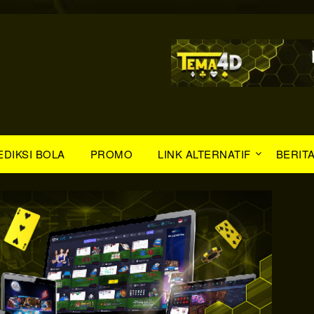
EDIKSI BOLA
PROMO
LINK ALTERNATIF
BERIT