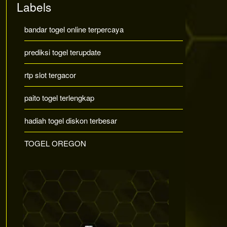
Labels
bandar togel online terpercaya
prediksi togel terupdate
rtp slot tergacor
paito togel terlengkap
hadiah togel diskon terbesar
TOGEL OREGON