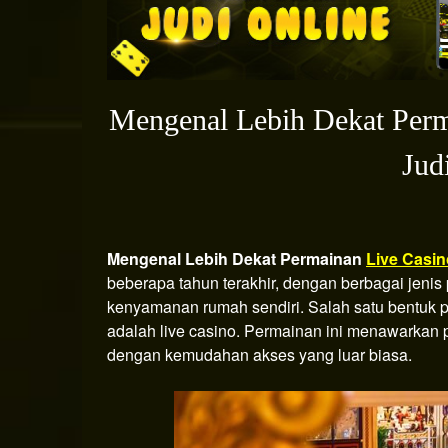
Mengenal Lebih Dekat Perm
Jud
Mengenal Lebih Dekat Permainan
Live Casin
beberapa tahun terakhir, dengan berbagai jenis
kenyamanan rumah sendiri. Salah satu bentuk 
adalah live casino. Permainan ini menawarkan 
dengan kemudahan akses yang luar biasa.