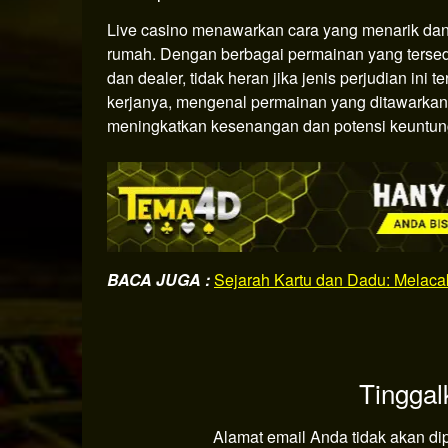
Live casino menawarkan cara yang menarik dan 
rumah. Dengan berbagai permainan yang tersed
dan dealer, tidak heran jika jenis perjudian i
kerjanya, mengenal permainan yang ditawarkan,
meningkatkan kesenangan dan potensi keuntun
BACA JUGA :
Sejarah Kartu dan Dadu: Melacak
Tinggal
Alamat email Anda tidak akan dip