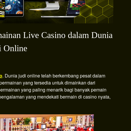
ainan Live Casino dalam Dunia
i Online
o
. Dunia judi online telah berkembang pesat dalam
 permainan yang tersedia untuk dimainkan dari
permainan yang paling menarik bagi banyak pemain
pengalaman yang mendekati bermain di casino nyata,