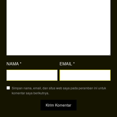
NAMA
*
EMAIL
*
Simpan nama, email, dan situs web saya pada peramban ini untuk
komentar saya berikutnya.