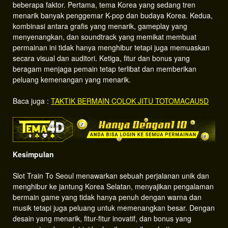
beberapa faktor. Pertama, tema Korea yang sedang tren
menarik banyak penggemar K-pop dan budaya Korea. Kedua,
kombinasi antara grafis yang menarik, gameplay yang
menyenangkan, dan soundtrack yang memikat membuat
permainan ini tidak hanya menghibur tetapi juga memuaskan
secara visual dan auditori. Ketiga, fitur dan bonus yang
beragam menjaga pemain tetap terlibat dan memberikan
peluang kemenangan yang menarik.
Baca juga :
TAKTIK BERMAIN COLOK JITU TOTOMACAU5D
Kesimpulan
Slot Train To Seoul menawarkan sebuah perjalanan unik dan
menghibur ke jantung Korea Selatan, menyajikan pengalaman
bermain game yang tidak hanya penuh dengan warna dan
musik tetapi juga peluang untuk memenangkan besar. Dengan
desain yang menarik, fitur-fitur inovatif, dan bonus yang