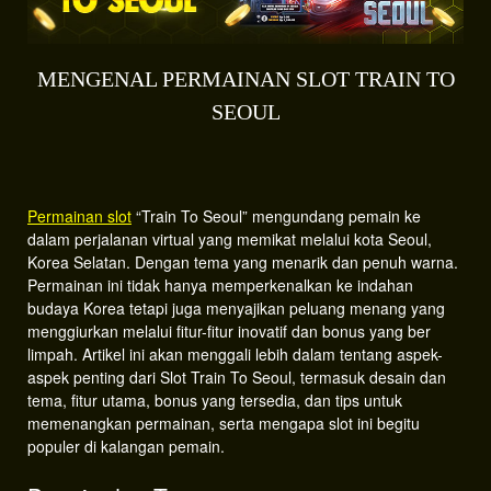
MENGENAL PERMAINAN SLOT TRAIN TO
SEOUL
Permainan slot
“Train To Seoul” mengundang pemain ke
dalam perjalanan virtual yang memikat melalui kota Seoul,
Korea Selatan. Dengan tema yang menarik dan penuh warna.
Permainan ini tidak hanya memperkenalkan ke indahan
budaya Korea tetapi juga menyajikan peluang menang yang
menggiurkan melalui fitur-fitur inovatif dan bonus yang ber
limpah. Artikel ini akan menggali lebih dalam tentang aspek-
aspek penting dari Slot Train To Seoul, termasuk desain dan
tema, fitur utama, bonus yang tersedia, dan tips untuk
memenangkan permainan, serta mengapa slot ini begitu
populer di kalangan pemain.