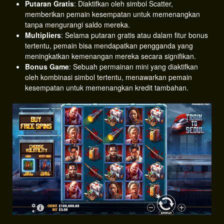
Putaran Gratis
: Diaktifkan oleh simbol Scatter,
memberikan pemain kesempatan untuk memenangkan
tanpa mengurangi saldo mereka.
Multipliers
: Selama putaran gratis atau dalam fitur bonus
tertentu, pemain bisa mendapatkan pengganda yang
meningkatkan kemenangan mereka secara signifikan.
Bonus Game
: Sebuah permainan mini yang diaktifkan
oleh kombinasi simbol tertentu, menawarkan pemain
kesempatan untuk memenangkan kredit tambahan.