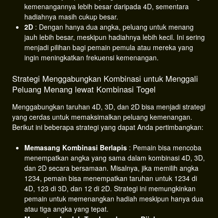
kemenangannya lebih besar daripada 4D, sementara
hadiahnya masih cukup besar.
2D
: Dengan hanya dua angka, peluang untuk menang
jauh lebih besar, meskipun hadiahnya lebih kecil. Ini sering
menjadi pilihan bagi pemain pemula atau mereka yang
ingin meningkatkan frekuensi kemenangan.
Strategi Menggabungkan Kombinasi untuk Menggali
Peluang Menang lewat Kombinasi Togel
Menggabungkan taruhan 4D, 3D, dan 2D bisa menjadi strategi
yang cerdas untuk memaksimalkan peluang kemenangan.
Berikut ini beberapa strategi yang dapat Anda pertimbangkan:
Memasang Kombinasi Berlapis
: Pemain bisa mencoba
menempatkan angka yang sama dalam kombinasi 4D, 3D,
dan 2D secara bersamaan. Misalnya, jika memilih angka
1234, pemain bisa menempatkan taruhan untuk 1234 di
4D, 123 di 3D, dan 12 di 2D. Strategi ini memungkinkan
pemain untuk memenangkan hadiah meskipun hanya dua
atau tiga angka yang tepat.