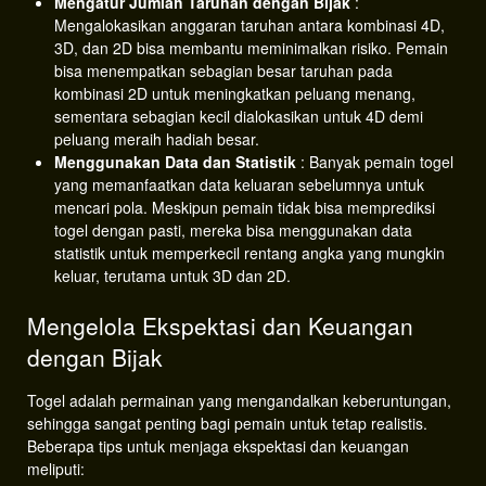
Mengatur Jumlah Taruhan dengan Bijak
:
Mengalokasikan anggaran taruhan antara kombinasi 4D,
3D, dan 2D bisa membantu meminimalkan risiko. Pemain
bisa menempatkan sebagian besar taruhan pada
kombinasi 2D untuk meningkatkan peluang menang,
sementara sebagian kecil dialokasikan untuk 4D demi
peluang meraih hadiah besar.
Menggunakan Data dan Statistik
: Banyak pemain togel
yang memanfaatkan data keluaran sebelumnya untuk
mencari pola. Meskipun pemain tidak bisa memprediksi
togel dengan pasti, mereka bisa menggunakan data
statistik untuk memperkecil rentang angka yang mungkin
keluar, terutama untuk 3D dan 2D.
Mengelola Ekspektasi dan Keuangan
dengan Bijak
Togel adalah permainan yang mengandalkan keberuntungan,
sehingga sangat penting bagi pemain untuk tetap realistis.
Beberapa tips untuk menjaga ekspektasi dan keuangan
meliputi: