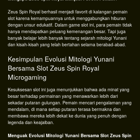
Zeus Spin Royal berhasil menjadi favorit di kalangan pemain
slot karena kemampuannya untuk menggabungkan hiburan
dengan unsur edukatif. Dalam game slot ini, para pemain tidak
hanya mendapatkan peluang kemenangan besar. Tapi juga
banyak belajar lebih banyak tentang sejarah mitologi Yunani
dan kisah-kisah yang telah bertahan selama berabad-abad.
Kesimpulan Evolusi Mitologi Yunani
Bersama Slot Zeus Spin Royal
Microgaming
Kesuksesan slot ini juga menunjukkan bahwa ada minat yang
besar terhadap permainan yang menawarkan lebih dari
sekadar putaran gulungan. Pemain mencari pengalaman yang
mendalam, di mana setiap putaran terasa bermakna dan
membawa mereka lebih dekat ke dunia yang penuh dengan
legenda dan keajaiban.
Menguak Evolusi Mitologi Yunani Bersama Slot Zeus Spin