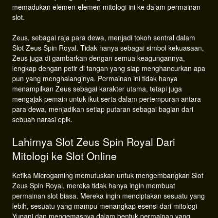
memadukan elemen-elemen mitologi ini ke dalam permainan
slot.
Zeus, sebagai raja para dewa, menjadi tokoh sentral dalam
Slot Zeus Spin Royal. Tidak hanya sebagai simbol kekuasaan,
Zeus juga di gambarkan dengan semua keagungannya,
lengkap dengan petir di tangan yang siap menghancurkan apa
pun yang menghalanginya. Permainan ini tidak hanya
menampilkan Zeus sebagai karakter utama, tetapi juga
mengajak pemain untuk ikut serta dalam pertempuran antara
para dewa, menjadikan setiap putaran sebagai bagian dari
sebuah narasi epik.
Lahirnya Slot Zeus Spin Royal Dari
Mitologi ke Slot Online
Ketika Microgaming memutuskan untuk mengembangkan Slot
Zeus Spin Royal, mereka tidak hanya ingin membuat
permainan slot biasa. Mereka ingin menciptakan sesuatu yang
lebih, sesuatu yang mampu menangkap esensi dari mitologi
Yunani dan mengemasnya dalam bentuk permainan yang