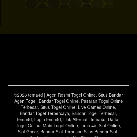
©2026 tema4d | Agen Resmi Togel Online, Situs Bandar
Agen Togel, Bandar Togel Online, Pasaran Togel Online
Terbesar, Situs Togel Online, Live Games Online,
Bandar Togel Terpercaya, Bandar Togel Terbesar,
tema4d, Login tema4d, Link Alternatif tema4d, Daftar
Togel Online, Main Togel Online, tema 4d, Slot Online,
Slot Gacor, Bandar Slot Terbesar, Situs Bandar Slot
|