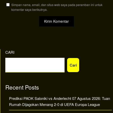
Simpan nama, email, dan situs web saya pada peramban ini untuk
komentar saya berikutnya.
CARI
Cari
Recent Posts
Prediksi PAOK Saloniki vs Anderlecht 07 Agustus 2026: Tuan
Rumah Dijagokan Menang 2-0 di UEFA Europa League