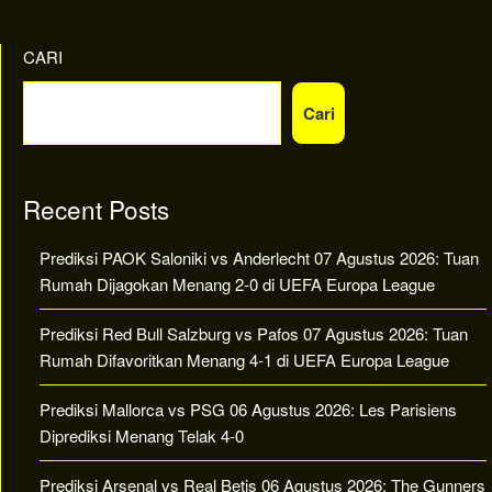
CARI
Cari
Recent Posts
Prediksi PAOK Saloniki vs Anderlecht 07 Agustus 2026: Tuan
Rumah Dijagokan Menang 2-0 di UEFA Europa League
Prediksi Red Bull Salzburg vs Pafos 07 Agustus 2026: Tuan
Rumah Difavoritkan Menang 4-1 di UEFA Europa League
Prediksi Mallorca vs PSG 06 Agustus 2026: Les Parisiens
Diprediksi Menang Telak 4-0
Prediksi Arsenal vs Real Betis 06 Agustus 2026: The Gunners