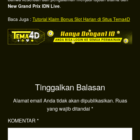
New Grand Prix IDN Live
.
Baca Juga :
Tutorial Klaim Bonus Slot Harian di Situs Tema4D
Tinggalkan Balasan
Alamat email Anda tidak akan dipublikasikan.
Ruas
yang wajib ditandai
*
KOMENTAR
*