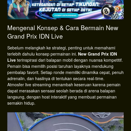
Mengenal Konsep & Cara Bermain New
Grand Prix IDN Live
Sebelum melangkah ke strategi, penting untuk memahami
terlebih dahulu konsep permainan ini.
New Grand Prix IDN
Live
terinspirasi dari balapan mobil dengan nuansa kompetitif.
Pemain bisa memilih posisi taruhan layaknya mendukung
pembalap favorit. Setiap ronde memiliki dinamika cepat, penuh
adrenalin, dan hasilnya di tentukan secara real-time.
Atmosfer live streaming menambah keseruan karena pemain
dapat merasakan sensasi seolah berada di arena balapan
langsung, dengan host interaktif yang membuat permainan
semakin hidup.