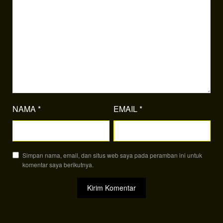
NAMA
*
EMAIL
*
Simpan nama, email, dan situs web saya pada peramban ini untuk
komentar saya berikutnya.