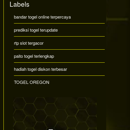
Labels
bandar togel online terpercaya
prediksi togel terupdate
rtp slot tergacor
paito togel terlengkap
hadiah togel diskon terbesar
TOGEL OREGON