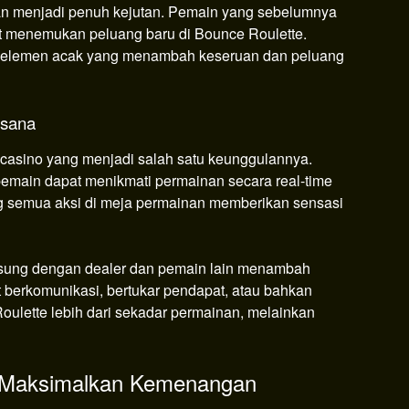
ran menjadi penuh kejutan. Pemain yang sebelumnya
at menemukan peluang baru di Bounce Roulette.
n elemen acak yang menambah keseruan dan peluang
asana
casino yang menjadi salah satu keunggulannya.
 pemain dapat menikmati permainan secara real-time
ng semua aksi di meja permainan memberikan sensasi
 langsung dengan dealer dan pemain lain menambah
 berkomunikasi, bertukar pendapat, atau bahkan
 Roulette lebih dari sekadar permainan, melainkan
k Maksimalkan Kemenangan