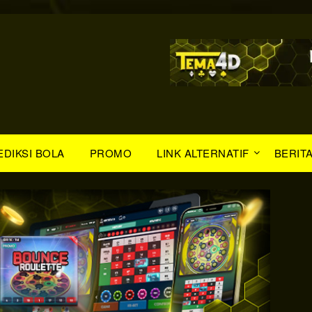
EDIKSI BOLA
PROMO
LINK ALTERNATIF
BERIT