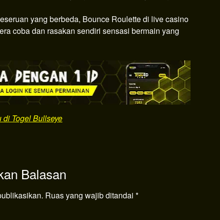
eseruan yang berbeda, Bounce Roulette di live casino
gera coba dan rasakan sendiri sensasi bermain yang
di Togel Bullseye
kan Balasan
ublikasikan.
Ruas yang wajib ditandai
*