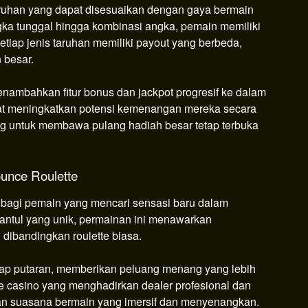
ruhan yang dapat disesuaikan dengan gaya bermain
angka tunggal hingga kombinasi angka, pemain memiliki
 Setiap jenis taruhan memiliki payout yang berbeda,
 besar.
menambahkan fitur bonus dan jackpot progresif ke dalam
dapat meningkatkan potensi kemenangan mereka secara
ang untuk membawa pulang hadiah besar tetap terbuka
unce Roulette
 bagi pemain yang mencari sensasi baru dalam
ntul yang unik, permainan ini menawarkan
dibandingkan roulette biasa.
iap putaran, memberikan peluang menang yang lebih
ive casino yang menghadirkan dealer profesional dan
kan suasana bermain yang imersif dan menyenangkan.