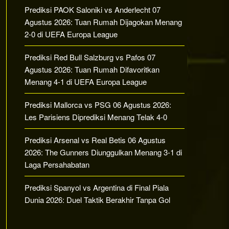
Prediksi PAOK Saloniki vs Anderlecht 07
Agustus 2026: Tuan Rumah Dijagokan Menang
2-0 di UEFA Europa League
Prediksi Red Bull Salzburg vs Pafos 07
Agustus 2026: Tuan Rumah Difavoritkan
Menang 4-1 di UEFA Europa League
Prediksi Mallorca vs PSG 06 Agustus 2026:
Les Parisiens Diprediksi Menang Telak 4-0
Prediksi Arsenal vs Real Betis 06 Agustus
2026: The Gunners Diunggulkan Menang 3-1 di
Laga Persahabatan
Prediksi Spanyol vs Argentina di Final Piala
Dunia 2026: Duel Taktik Berakhir Tanpa Gol