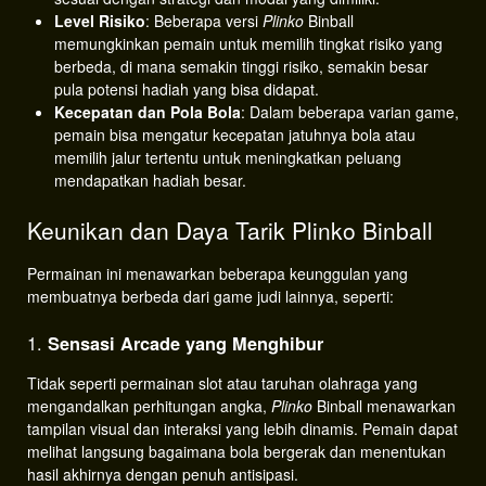
Level Risiko
: Beberapa versi
Plinko
Binball
memungkinkan pemain untuk memilih tingkat risiko yang
berbeda, di mana semakin tinggi risiko, semakin besar
pula potensi hadiah yang bisa didapat.
Kecepatan dan Pola Bola
: Dalam beberapa varian game,
pemain bisa mengatur kecepatan jatuhnya bola atau
memilih jalur tertentu untuk meningkatkan peluang
mendapatkan hadiah besar.
Keunikan dan Daya Tarik Plinko Binball
Permainan ini menawarkan beberapa keunggulan yang
membuatnya berbeda dari game judi lainnya, seperti:
1.
Sensasi Arcade yang Menghibur
Tidak seperti permainan slot atau taruhan olahraga yang
mengandalkan perhitungan angka,
Plinko
Binball menawarkan
tampilan visual dan interaksi yang lebih dinamis. Pemain dapat
melihat langsung bagaimana bola bergerak dan menentukan
hasil akhirnya dengan penuh antisipasi.