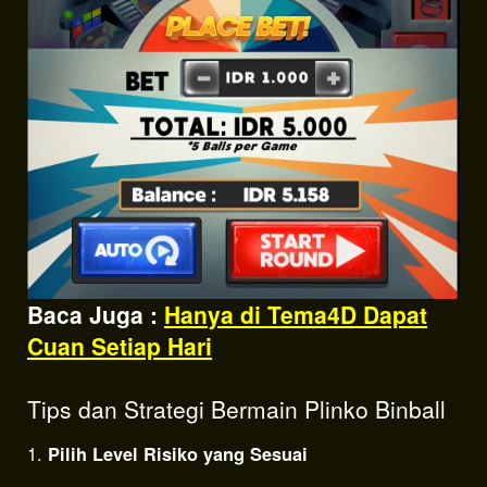
Baca Juga :
Hanya di Tema4D Dapat
Cuan Setiap Hari
Tips dan Strategi Bermain Plinko Binball
1.
Pilih Level Risiko yang Sesuai