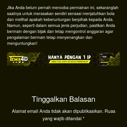
Jika Anda belum pernah mencoba permainan ini, sekaranglah
saatnya untuk merasakan sendiri sensasi menjatuhkan bola
dan melihat apakah keberuntungan berpihak kepada Anda.
Namun, seperti dalam semua jenis perjudian, pastikan Anda
bermain dengan bijak dan tetap mengontrol anggaran agar
pengalaman bermain tetap menyenangkan dan
menguntungkan!
Tinggalkan Balasan
Alamat email Anda tidak akan dipublikasikan.
Ruas
yang wajib ditandai
*