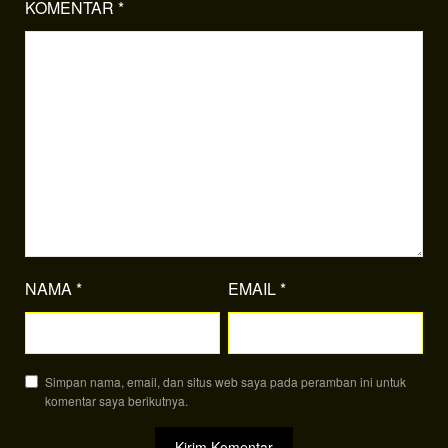
KOMENTAR
*
NAMA
*
EMAIL
*
Simpan nama, email, dan situs web saya pada peramban ini untuk
komentar saya berikutnya.