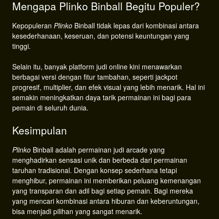
Mengapa Plinko Binball Begitu Populer?
Kepopuleran
Plinko
Binball tidak lepas dari kombinasi antara
kesederhanaan, keseruan, dan potensi keuntungan yang
tinggi.
Selain itu, banyak platform judi online kini menawarkan
berbagai versi dengan fitur tambahan, seperti jackpot
progresif, multiplier, dan efek visual yang lebih menarik. Hal ini
semakin meningkatkan daya tarik permainan ini bagi para
pemain di seluruh dunia.
Kesimpulan
Plinko
Binball adalah permainan judi arcade yang
menghadirkan sensasi unik dan berbeda dari permainan
taruhan tradisional. Dengan konsep sederhana tetapi
menghibur, permainan ini memberikan peluang kemenangan
yang transparan dan adil bagi setiap pemain. Bagi mereka
yang mencari kombinasi antara hiburan dan keberuntungan,
bisa menjadi pilihan yang sangat menarik.