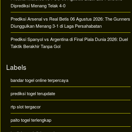
Diprediksi Menang Telak 4-0
Prediksi Arsenal vs Real Betis 06 Agustus 2026: The Gunners
Diunggulkan Menang 3-1 di Laga Persahabatan
Prediksi Spanyol vs Argentina di Final Piala Dunia 2026: Duel
Taktik Berakhir Tanpa Gol
Labels
bandar togel online terpercaya
prediksi togel terupdate
rtp slot tergacor
paito togel terlengkap