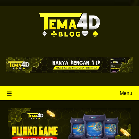
Skip
to
content
Menu