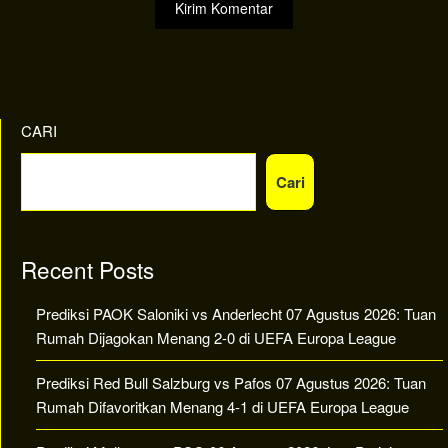
CARI
Cari
Recent Posts
Prediksi PAOK Saloniki vs Anderlecht 07 Agustus 2026: Tuan
Rumah Dijagokan Menang 2-0 di UEFA Europa League
Prediksi Red Bull Salzburg vs Pafos 07 Agustus 2026: Tuan
Rumah Difavoritkan Menang 4-1 di UEFA Europa League