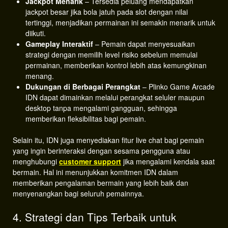
Jackpot Menarik
– Tersedia peluang mendapatkan
jackpot besar jika bola jatuh pada slot dengan nilai
tertinggi, menjadikan permainan ini semakin menarik untuk
diikuti.
Gameplay Interaktif
– Pemain dapat menyesuaikan
strategi dengan memilih level risiko sebelum memulai
permainan, memberikan kontrol lebih atas kemungkinan
menang.
Dukungan di Berbagai Perangkat
– Plinko Game Arcade
IDN dapat dimainkan melalui perangkat seluler maupun
desktop tanpa mengalami gangguan, sehingga
memberikan fleksibilitas bagi pemain.
Selain itu, IDN juga menyediakan fitur live chat bagi pemain
yang ingin berinteraksi dengan sesama pengguna atau
menghubungi
customer support
jika mengalami kendala saat
bermain. Hal ini menunjukkan komitmen IDN dalam
memberikan pengalaman bermain yang lebih baik dan
menyenangkan bagi seluruh pemainnya.
4. Strategi dan Tips Terbaik untuk