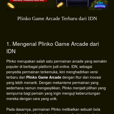
Plinko Game Arcade Terbaru dari IDN
1. Mengenal Plinko Game Arcade dari
IDN
Plinko merupakan salah satu permainan arcade yang semakin
populer di berbagai platform judi online. IDN, sebagai
penyedia permainan terkemuka, kini menghadirkan versi
terbaru dari
Plinko Game Arcade
dengan fitur dan inovasi
yang lebih menarik. Dengan mekanisme permainan yang
sederhana namun mengasyikkan, Plinko menjadi pilihan yang
sempurna bagi pemain yang ingin menguji keberuntungan
mereka dengan cara yang unik.
Pada dasarnya, permainan Plinko melibatkan sebuah bola