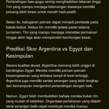
Pertandingan fase gugur sering menghadirkan tekanan tinggi.
Tim yang mampu menjaga ketenangan biasanya memiliki
peluang lebih besar untuk meraih hasil positif.
Selain itu, kebugaran pemain dapat menjadi pembeda pada
babak kedua. Kedua tim memiliki jadwal padat selama
turnamen. Tim yang mampu menjaga intensitas permainan
hingga akhir laga akan memperoleh keuntungan besar.
Prediksi Skor Argentina vs Egypt dan
Kesimpulan
Secara kualitas skuad, Argentina memang lebih unggul di
bandingkan Egypt. Mereka memiliki pemain-pemain
berpengalaman yang terbiasa tampil di level tertinggi.
Argentina juga memiliki variasi serangan yang lebih lengkap
dan kemampuan mengontrol pertandingan dengan baik.
Namun, Egypt telah membuktikan bahwa mereka bukan tim
yang mudah di kalahkan. Organisasi pertahanan yang disiplin
serta serangan balik cepat membuat mereka mampu