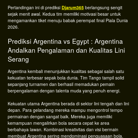
Pertandingan ini di prediksi
Djarum365
berlangsung sengit
sejak menit awal. Kedua tim memiliki motivasi besar untuk
mengamankan tiket menuju babak perempat final Piala Dunia
2026.
Prediksi Argentina vs Egypt : Argentina
Andalkan Pengalaman dan Kualitas Lini
Serang
Argentina kembali menunjukkan kualitas sebagai salah satu
kekuatan terbesar sepak bola dunia. Tim Tango tampil solid
sepanjang turnamen dan berhasil memadukan pemain
berpengalaman dengan talenta muda yang penuh energi.
Kekuatan utama Argentina berada di sektor lini tengah dan lini
depan. Para gelandang mereka mampu mengontrol tempo
permainan dengan sangat baik. Mereka juga memiliki
kemampuan mengalirkan bola secara cepat ke area
berbahaya lawan. Kombinasi kreativitas dan visi bermain
membuat Argentina sering mendominasi penguasaan bola.