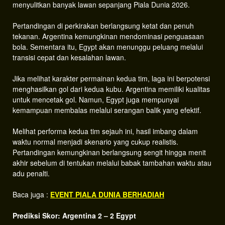
menyulitkan banyak lawan sepanjang Piala Dunia 2026.
Pertandingan di perkirakan berlangsung ketat dan penuh
tekanan. Argentina kemungkinan mendominasi penguasaan
bola. Sementara itu, Egypt akan menunggu peluang melalui
transisi cepat dan kesalahan lawan.
Jika melihat karakter permainan kedua tim, laga ini berpotensi
menghasilkan gol dari kedua kubu. Argentina memiliki kualitas
untuk mencetak gol. Namun, Egypt juga mempunyai
kemampuan membalas melalui serangan balik yang efektif.
Melihat performa kedua tim sejauh ini, hasil imbang dalam
waktu normal menjadi skenario yang cukup realistis.
Pertandingan kemungkinan berlangsung sengit hingga menit
akhir sebelum di tentukan melalui babak tambahan waktu atau
adu penalti.
Baca juga :
EVENT PIALA DUNIA BERHADIAH
Prediksi Skor:
Argentina 2 – 2 Egypt