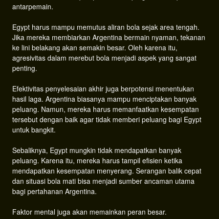
antarpemain.
Egypt harus mampu memutus aliran bola sejak area tengah.
Jika mereka membiarkan Argentina bermain nyaman, tekanan
ke lini belakang akan semakin besar. Oleh karena itu,
agresivitas dalam merebut bola menjadi aspek yang sangat
penting.
Efektivitas penyelesaian akhir juga berpotensi menentukan
hasil laga. Argentina biasanya mampu menciptakan banyak
peluang. Namun, mereka harus memanfaatkan kesempatan
tersebut dengan baik agar tidak memberi peluang bagi Egypt
untuk bangkit.
Sebaliknya, Egypt mungkin tidak mendapatkan banyak
peluang. Karena itu, mereka harus tampil efisien ketika
mendapatkan kesempatan menyerang. Serangan balik cepat
dan situasi bola mati bisa menjadi sumber ancaman utama
bagi pertahanan Argentina.
Faktor mental juga akan memainkan peran besar.