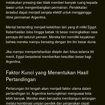
melakukan pressing dan tidak memberi banyak ruang kepada
lawan untuk mengembangkan permainan. Pendekatan
tersebut dapat menjadi senjata efektif untuk mengganggu
ritme permainan Argentina.
Mental bertanding menjadi kelebihan lain yang di miliki Egypt.
Keberhasilan lolos hingga babak 16 besar meningkatkan rasa
percaya diri seluruh pemain. Mereka kini memiliki keyakinan
bahwa mereka mampu bersaing dengan tim-tim besar dunia.
Jika mampu mempertahankan disiplin dan fokus selama 90
menit, Egypt berpotensi memberikan kesulitan besar bagi
Argentina.
Faktor Kunci yang Menentukan Hasil
Pertandingan
Pertarungan lini tengah akan menjadi faktor utama dalam
pertandingan ini. Argentina kemungkinan menguasai bola
lebih banyak. Mereka akan berusaha membangun serangan
melalui kombinasi umpan pendek dan pergerakan cepat