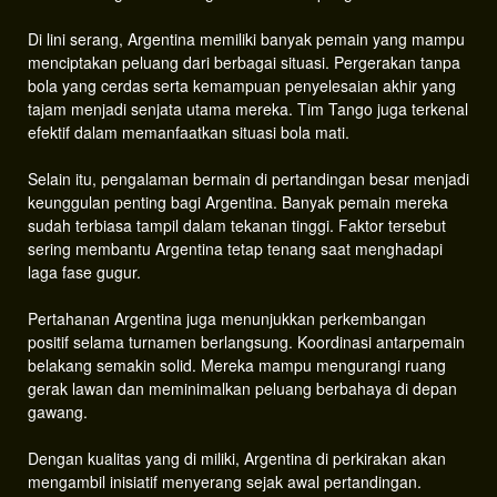
Di lini serang, Argentina memiliki banyak pemain yang mampu
menciptakan peluang dari berbagai situasi. Pergerakan tanpa
bola yang cerdas serta kemampuan penyelesaian akhir yang
tajam menjadi senjata utama mereka. Tim Tango juga terkenal
efektif dalam memanfaatkan situasi bola mati.
Selain itu, pengalaman bermain di pertandingan besar menjadi
keunggulan penting bagi Argentina. Banyak pemain mereka
sudah terbiasa tampil dalam tekanan tinggi. Faktor tersebut
sering membantu Argentina tetap tenang saat menghadapi
laga fase gugur.
Pertahanan Argentina juga menunjukkan perkembangan
positif selama turnamen berlangsung. Koordinasi antarpemain
belakang semakin solid. Mereka mampu mengurangi ruang
gerak lawan dan meminimalkan peluang berbahaya di depan
gawang.
Dengan kualitas yang di miliki, Argentina di perkirakan akan
mengambil inisiatif menyerang sejak awal pertandingan.