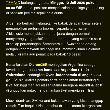
TEMA4D
berlangsung pada
Minggu, 12 Juli 2026 pukul
08.00 WIB
dan di pastikan menjadi salah satu laga yang paling
di nantikan pecinta sepak bola dunia.
Argentina berhasil melangkah ke babak delapan besar setelah
menampilkan performa impresif sepanjang turnamen.
Albiceleste menunjukkan mental juara dengan permainan
menyerang yang efektif serta pertahanan yang semakin solid
di setiap pertandingan. Sementara itu, Switzerland datang
dengan kepercayaan diri tinggi usai menyingkirkan Colombia
melalui drama adu penalti pada babak 16 besar.
Bursa taruhan
Djarum365
menjagokan Argentina sebagai
favorit dengan
pasaran handicap Argentina (-1 : 0)
Switzerland
, sedangkan
Over/Under berada di angka 2 3/4
gol
. Selisih kualitas pemain serta pengalaman bertanding di
level tertinggi menjadi alasan utama mengapa Argentina lebih
di unggulkan untuk mengamankan tiket menuju semifinal.
Meski demikian, Switzerland bukan lawan yang bisa di anggap
remeh. Tim berjuluk Nati tersebut di kenal memiliki organisasi