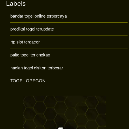
Labels
bandar togel online terpercaya
prediksi togel terupdate
rtp slot tergacor
paito togel terlengkap
hadiah togel diskon terbesar
TOGEL OREGON