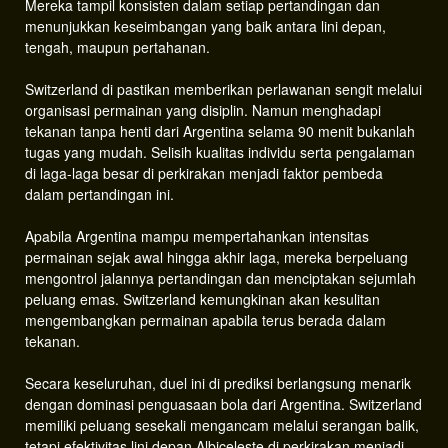
Mereka tampil konsisten dalam setiap pertandingan dan
menunjukkan keseimbangan yang baik antara lini depan,
tengah, maupun pertahanan.
Switzerland di pastikan memberikan perlawanan sengit melalui
organisasi permainan yang disiplin. Namun menghadapi
tekanan tanpa henti dari Argentina selama 90 menit bukanlah
tugas yang mudah. Selisih kualitas individu serta pengalaman
di laga-laga besar di perkirakan menjadi faktor pembeda
dalam pertandingan ini.
Apabila Argentina mampu mempertahankan intensitas
permainan sejak awal hingga akhir laga, mereka berpeluang
mengontrol jalannya pertandingan dan menciptakan sejumlah
peluang emas. Switzerland kemungkinan akan kesulitan
mengembangkan permainan apabila terus berada dalam
tekanan.
Secara keseluruhan, duel ini di prediksi berlangsung menarik
dengan dominasi penguasaan bola dari Argentina. Switzerland
memiliki peluang sesekali mengancam melalui serangan balik,
tetapi efektivitas lini depan Albiceleste di perkirakan menjadi