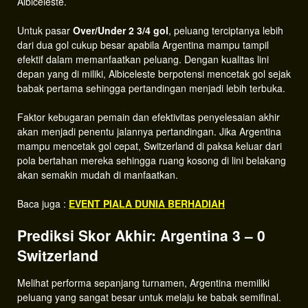
Albiceleste.
Untuk pasar
Over/Under 2 3/4 gol
, peluang terciptanya lebih
dari dua gol cukup besar apabila Argentina mampu tampil
efektif dalam memanfaatkan peluang. Dengan kualitas lini
depan yang di miliki, Albiceleste berpotensi mencetak gol sejak
babak pertama sehingga pertandingan menjadi lebih terbuka.
Faktor kebugaran pemain dan efektivitas penyelesaian akhir
akan menjadi penentu jalannya pertandingan. Jika Argentina
mampu mencetak gol cepat, Switzerland di paksa keluar dari
pola bertahan mereka sehingga ruang kosong di lini belakang
akan semakin mudah di manfaatkan.
Baca juga :
EVENT PIALA DUNIA BERHADIAH
Prediksi Skor Akhir: Argentina 3 – 0
Switzerland
Melihat performa sepanjang turnamen, Argentina memiliki
peluang yang sangat besar untuk melaju ke babak semifinal.