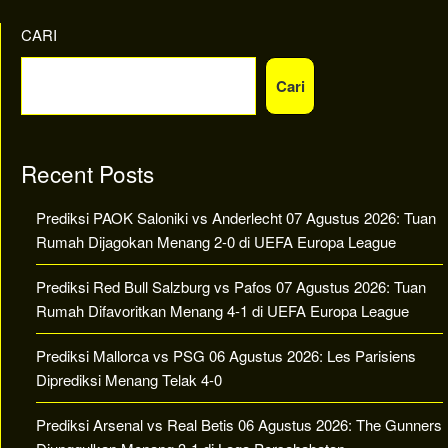
CARI
Cari
Recent Posts
Prediksi PAOK Saloniki vs Anderlecht 07 Agustus 2026: Tuan
Rumah Dijagokan Menang 2-0 di UEFA Europa League
Prediksi Red Bull Salzburg vs Pafos 07 Agustus 2026: Tuan
Rumah Difavoritkan Menang 4-1 di UEFA Europa League
Prediksi Mallorca vs PSG 06 Agustus 2026: Les Parisiens
Diprediksi Menang Telak 4-0
Prediksi Arsenal vs Real Betis 06 Agustus 2026: The Gunners