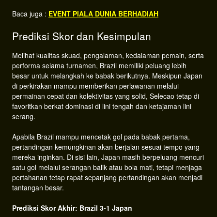
Baca juga :
EVENT PIALA DUNIA BERHADIAH
Prediksi Skor dan Kesimpulan
Melihat kualitas skuad, pengalaman, kedalaman pemain, serta
performa selama turnamen, Brazil memiliki peluang lebih
besar untuk melangkah ke babak berikutnya. Meskipun Japan
di perkirakan mampu memberikan perlawanan melalui
permainan cepat dan kolektivitas yang solid, Selecao tetap di
favoritkan berkat dominasi di lini tengah dan ketajaman lini
serang.
Apabila Brazil mampu mencetak gol pada babak pertama,
pertandingan kemungkinan akan berjalan sesuai tempo yang
mereka inginkan. Di sisi lain, Japan masih berpeluang mencuri
satu gol melalui serangan balik atau bola mati, tetapi menjaga
pertahanan tetap rapat sepanjang pertandingan akan menjadi
tantangan besar.
Prediksi Skor Akhir:
Brazil 3-1 Japan