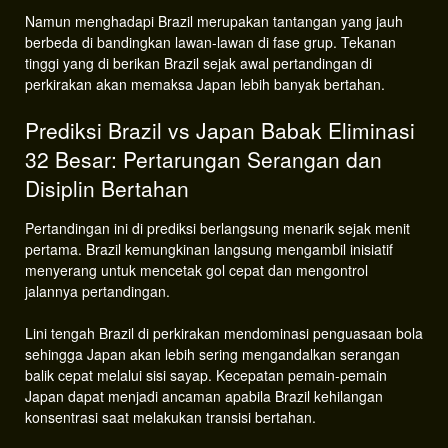
Namun menghadapi Brazil merupakan tantangan yang jauh
berbeda di bandingkan lawan-lawan di fase grup. Tekanan
tinggi yang di berikan Brazil sejak awal pertandingan di
perkirakan akan memaksa Japan lebih banyak bertahan.
Prediksi Brazil vs Japan Babak Eliminasi
32 Besar: Pertarungan Serangan dan
Disiplin Bertahan
Pertandingan ini di prediksi berlangsung menarik sejak menit
pertama. Brazil kemungkinan langsung mengambil inisiatif
menyerang untuk mencetak gol cepat dan mengontrol
jalannya pertandingan.
Lini tengah Brazil di perkirakan mendominasi penguasaan bola
sehingga Japan akan lebih sering mengandalkan serangan
balik cepat melalui sisi sayap. Kecepatan pemain-pemain
Japan dapat menjadi ancaman apabila Brazil kehilangan
konsentrasi saat melakukan transisi bertahan.