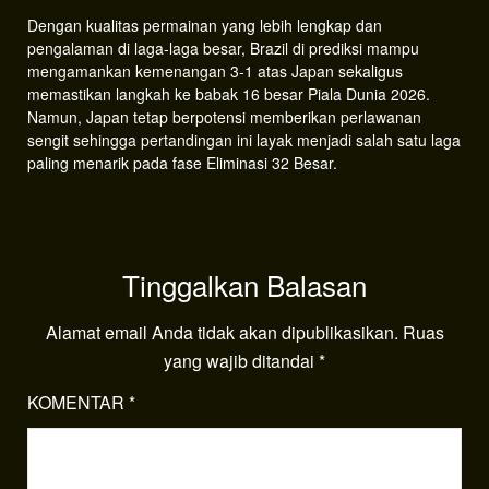
Dengan kualitas permainan yang lebih lengkap dan
pengalaman di laga-laga besar, Brazil di prediksi mampu
mengamankan kemenangan 3-1 atas Japan sekaligus
memastikan langkah ke babak 16 besar Piala Dunia 2026.
Namun, Japan tetap berpotensi memberikan perlawanan
sengit sehingga pertandingan ini layak menjadi salah satu laga
paling menarik pada fase Eliminasi 32 Besar.
Tinggalkan Balasan
Alamat email Anda tidak akan dipublikasikan.
Ruas
yang wajib ditandai
*
KOMENTAR
*