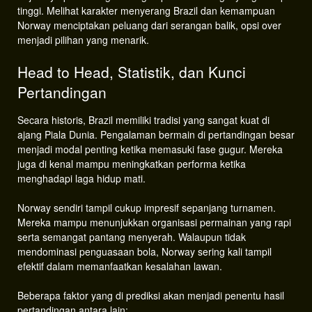
tinggi. Melihat karakter menyerang Brazil dan kemampuan
Norway menciptakan peluang dari serangan balik, opsi over
menjadi pilihan yang menarik.
Head to Head, Statistik, dan Kunci
Pertandingan
Secara historis, Brazil memiliki tradisi yang sangat kuat di
ajang Piala Dunia. Pengalaman bermain di pertandingan besar
menjadi modal penting ketika memasuki fase gugur. Mereka
juga di kenal mampu meningkatkan performa ketika
menghadapi laga hidup mati.
Norway sendiri tampil cukup impresif sepanjang turnamen.
Mereka mampu menunjukkan organisasi permainan yang rapi
serta semangat pantang menyerah. Walaupun tidak
mendominasi penguasaan bola, Norway sering kali tampil
efektif dalam memanfaatkan kesalahan lawan.
Beberapa faktor yang di prediksi akan menjadi penentu hasil
pertandingan antara lain: