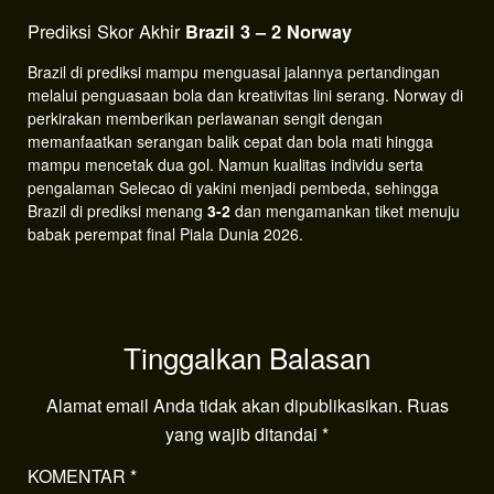
Prediksi Skor Akhir
Brazil 3 – 2 Norway
Brazil di prediksi mampu menguasai jalannya pertandingan
melalui penguasaan bola dan kreativitas lini serang. Norway di
perkirakan memberikan perlawanan sengit dengan
memanfaatkan serangan balik cepat dan bola mati hingga
mampu mencetak dua gol. Namun kualitas individu serta
pengalaman Selecao di yakini menjadi pembeda, sehingga
Brazil di prediksi menang
3-2
dan mengamankan tiket menuju
babak perempat final Piala Dunia 2026.
Tinggalkan Balasan
Alamat email Anda tidak akan dipublikasikan.
Ruas
yang wajib ditandai
*
KOMENTAR
*