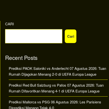
CARI
Cari
Recent Posts
Prediksi PAOK Saloniki vs Anderlecht 07 Agustus 2026: Tuan
Rumah Dijagokan Menang 2-0 di UEFA Europa League
Prediksi Red Bull Salzburg vs Pafos 07 Agustus 2026: Tuan
Rumah Difavoritkan Menang 4-1 di UEFA Europa League
Prediksi Mallorca vs PSG 06 Agustus 2026: Les Parisiens
Diprediksi Menang Telak 4-0