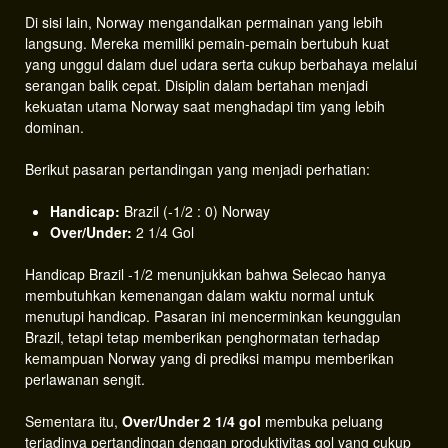
Di sisi lain, Norway mengandalkan permainan yang lebih
langsung. Mereka memiliki pemain-pemain bertubuh kuat
yang unggul dalam duel udara serta cukup berbahaya melalui
serangan balik cepat. Disiplin dalam bertahan menjadi
kekuatan utama Norway saat menghadapi tim yang lebih
dominan.
Berikut pasaran pertandingan yang menjadi perhatian:
Handicap:
Brazil (-1/2 : 0) Norway
Over/Under:
2 1/4 Gol
Handicap Brazil -1/2 menunjukkan bahwa Selecao hanya
membutuhkan kemenangan dalam waktu normal untuk
menutupi handicap. Pasaran ini mencerminkan keunggulan
Brazil, tetapi tetap memberikan penghormatan terhadap
kemampuan Norway yang di prediksi mampu memberikan
perlawanan sengit.
Sementara itu,
Over/Under 2 1/4 gol
membuka peluang
terjadinya pertandingan dengan produktivitas gol yang cukup