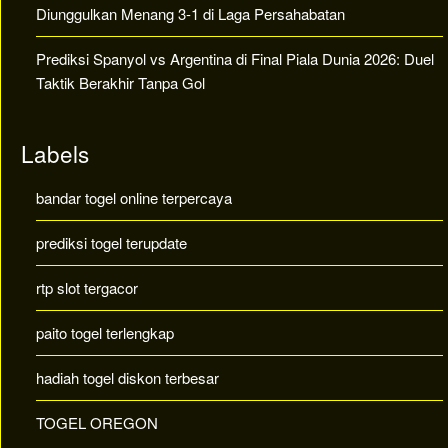
Diunggulkan Menang 3-1 di Laga Persahabatan
Prediksi Spanyol vs Argentina di Final Piala Dunia 2026: Duel
Taktik Berakhir Tanpa Gol
Labels
bandar togel online terpercaya
prediksi togel terupdate
rtp slot tergacor
paito togel terlengkap
hadiah togel diskon terbesar
TOGEL OREGON