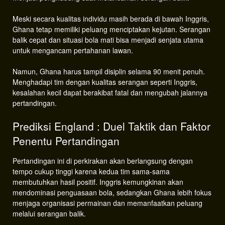
Meski secara kualitas individu masih berada di bawah Inggris,
Ghana tetap memiliki peluang menciptakan kejutan. Serangan
balik cepat dan situasi bola mati bisa menjadi senjata utama
untuk mengancam pertahanan lawan.
Namun, Ghana harus tampil disiplin selama 90 menit penuh.
Menghadapi tim dengan kualitas serangan seperti Inggris,
kesalahan kecil dapat berakibat fatal dan mengubah jalannya
pertandingan.
Prediksi England : Duel Taktik dan Faktor
Penentu Pertandingan
Pertandingan ini di perkirakan akan berlangsung dengan
tempo cukup tinggi karena kedua tim sama-sama
membutuhkan hasil positif. Inggris kemungkinan akan
mendominasi penguasaan bola, sedangkan Ghana lebih fokus
menjaga organisasi permainan dan memanfaatkan peluang
melalui serangan balik.