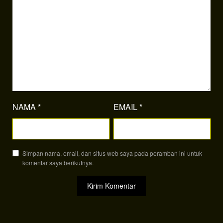
NAMA
*
EMAIL
*
Simpan nama, email, dan situs web saya pada peramban ini untuk
komentar saya berikutnya.