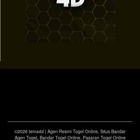
©2026 tema4d | Agen Resmi Togel Online, Situs Bandar
Agen Togel, Bandar Togel Online, Pasaran Togel Online