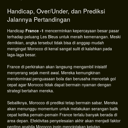
Handicap, Over/Under, dan Prediksi
Jalannya Pertandingan
Handicap
France -1
mencerminkan kepercayaan besar pasar
terhadap peluang Les Bleus untuk meraih kemenangan. Meski
demikian, angka tersebut tidak bisa di anggap mudah
mengingat Morocco di kenal sangat sulit di kalahkan pada
laga-laga besar.
France di perkirakan akan langsung mengambil inisiatif
menyerang sejak menit awal. Mereka kemungkinan
mendominasi penguasaan bola dan berusaha mencetak gol
cepat agar Morocco tidak dapat bermain nyaman dengan
strategi bertahan mereka.
Sebaliknya, Morocco di prediksi tetap bermain sabar. Mereka
akan menunggu momentum untuk melakukan serangan balik
cepat ketika pemain-pemain France terlalu banyak berada di
area depan. Efektivitas penyelesaian akhir akan menjadi faktor
penting apabila Morocco ingin menciptakan kejutan.