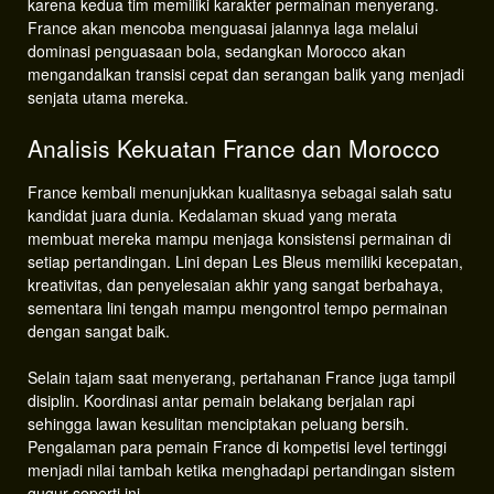
karena kedua tim memiliki karakter permainan menyerang.
France akan mencoba menguasai jalannya laga melalui
dominasi penguasaan bola, sedangkan Morocco akan
mengandalkan transisi cepat dan serangan balik yang menjadi
senjata utama mereka.
Analisis Kekuatan France dan Morocco
France kembali menunjukkan kualitasnya sebagai salah satu
kandidat juara dunia. Kedalaman skuad yang merata
membuat mereka mampu menjaga konsistensi permainan di
setiap pertandingan. Lini depan Les Bleus memiliki kecepatan,
kreativitas, dan penyelesaian akhir yang sangat berbahaya,
sementara lini tengah mampu mengontrol tempo permainan
dengan sangat baik.
Selain tajam saat menyerang, pertahanan France juga tampil
disiplin. Koordinasi antar pemain belakang berjalan rapi
sehingga lawan kesulitan menciptakan peluang bersih.
Pengalaman para pemain France di kompetisi level tertinggi
menjadi nilai tambah ketika menghadapi pertandingan sistem
gugur seperti ini.