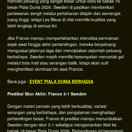
memiliki peluang yang sangat besar untuk lolos ke babak 16
besar Piala Dunia 2026. Sweden di pastikan memberikan
perlawanan sengit melalui pertahanan disiplin dan semangat
juang tinggi, tetapi Les Bleus di nilai memiliki kualitas yang
lebih lengkap di semua lini.
Jika France mampu mempertahankan intensitas permainan
sejak awal hingga akhir pertandingan, mereka berpeluang
menguasai jalannya laga dan menciptakan sejumlah peluang
berbahaya. Sweden masih memiliki kesempatan mencetak gol
melalui bola mati atau serangan balik, tetapi akan sulit
menghentikan dominasi tim asal Prancis.
Baca juga :
EVENT PIALA DUNIA BERHADIA
Prediksi Skor Akhir:
France 3-1 Sweden
Dengan materi pemain yang lebih berkualitas, variasi
serangan yang berbahaya, dan pengalaman menghadapi
pertandingan besar, France di prediksi mampu menundukkan
Sweden dengan skor 3-1 sekaligus mengamankan tiket ke
babak 16 besar Piala Dunia 2026. Pertandingan ini berpotensi