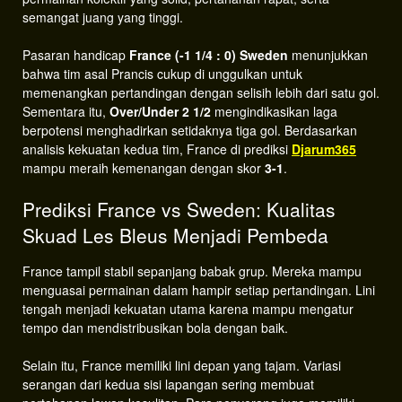
semangat juang yang tinggi.
Pasaran handicap
France (-1 1/4 : 0) Sweden
menunjukkan
bahwa tim asal Prancis cukup di unggulkan untuk
memenangkan pertandingan dengan selisih lebih dari satu gol.
Sementara itu,
Over/Under 2 1/2
mengindikasikan laga
berpotensi menghadirkan setidaknya tiga gol. Berdasarkan
analisis kekuatan kedua tim, France di prediksi
Djarum365
mampu meraih kemenangan dengan skor
3-1
.
Prediksi France vs Sweden: Kualitas
Skuad Les Bleus Menjadi Pembeda
France tampil stabil sepanjang babak grup. Mereka mampu
menguasai permainan dalam hampir setiap pertandingan. Lini
tengah menjadi kekuatan utama karena mampu mengatur
tempo dan mendistribusikan bola dengan baik.
Selain itu, France memiliki lini depan yang tajam. Variasi
serangan dari kedua sisi lapangan sering membuat