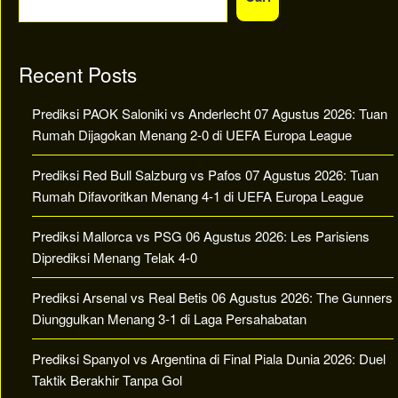
Recent Posts
Prediksi PAOK Saloniki vs Anderlecht 07 Agustus 2026: Tuan
Rumah Dijagokan Menang 2-0 di UEFA Europa League
Prediksi Red Bull Salzburg vs Pafos 07 Agustus 2026: Tuan
Rumah Difavoritkan Menang 4-1 di UEFA Europa League
Prediksi Mallorca vs PSG 06 Agustus 2026: Les Parisiens
Diprediksi Menang Telak 4-0
Prediksi Arsenal vs Real Betis 06 Agustus 2026: The Gunners
Diunggulkan Menang 3-1 di Laga Persahabatan
Prediksi Spanyol vs Argentina di Final Piala Dunia 2026: Duel
Taktik Berakhir Tanpa Gol