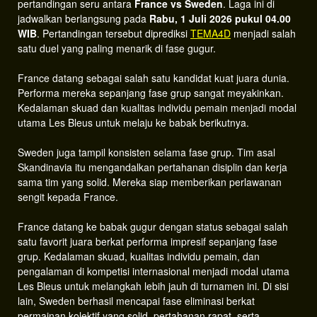
pertandingan seru antara
France vs Sweden
. Laga ini di
jadwalkan berlangsung pada
Rabu, 1 Juli 2026 pukul 04.00
WIB
. Pertandingan tersebut diprediksi
TEMA4D
menjadi salah
satu duel yang paling menarik di fase gugur.
France datang sebagai salah satu kandidat kuat juara dunia.
Performa mereka sepanjang fase grup sangat meyakinkan.
Kedalaman skuad dan kualitas individu pemain menjadi modal
utama Les Bleus untuk melaju ke babak berikutnya.
Sweden juga tampil konsisten selama fase grup. Tim asal
Skandinavia itu mengandalkan pertahanan disiplin dan kerja
sama tim yang solid. Mereka siap memberikan perlawanan
sengit kepada France.
France datang ke babak gugur dengan status sebagai salah
satu favorit juara berkat performa impresif sepanjang fase
grup. Kedalaman skuad, kualitas individu pemain, dan
pengalaman di kompetisi internasional menjadi modal utama
Les Bleus untuk melangkah lebih jauh di turnamen ini. Di sisi
lain, Sweden berhasil mencapai fase eliminasi berkat
permainan kolektif yang solid, pertahanan rapat, serta