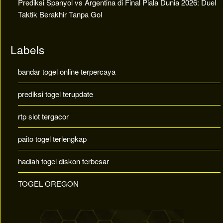
Prediksi Spanyol vs Argentina di Final Piala Dunia 2026: Duel
Taktik Berakhir Tanpa Gol
Labels
bandar togel online terpercaya
prediksi togel terupdate
rtp slot tergacor
paito togel terlengkap
hadiah togel diskon terbesar
TOGEL OREGON