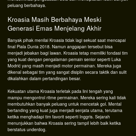
peluang berbahaya.
Kroasia Masih Berbahaya Meski
Generasi Emas Menjelang Akhir
Banyak pihak menilai Kroasia tidak lagi sekuat saat mencapai
final Piala Dunia 2018. Namun anggapan tersebut bisa
menjadi jebakan bagi lawan. Kroasia tetap memiliki fondasi tim
yang kuat dengan pengalaman pemain senior seperti Luka
Modrić yang masih menjadi motor permainan. Mereka juga
dikenal sebagai tim yang sangat disiplin secara taktik dan sulit
dikalahkan dalam pertandingan besar.
Kekuatan utama Kroasia terletak pada lini tengah yang
mampu mengontrol ritme permainan. Mereka sering kali tidak
membutuhkan banyak peluang untuk mencetak gol. Mental
bertanding yang kuat juga menjadi senjata utama, terutama
ketika menghadapi tim favorit seperti Inggris. Sejarah
menunjukkan bahwa Kroasia sering tampil lebih baik ketika
berstatus underdog.