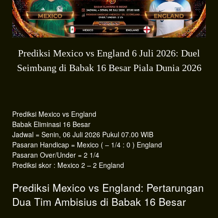
Prediksi Mexico vs England 6 Juli 2026: Duel
Seimbang di Babak 16 Besar Piala Dunia 2026
Prediksi Mexico vs England
Babak Eliminasi 16 Besar
Jadwal = Senin, 06 Juli 2026 Pukul 07.00 WIB
Pasaran Handicap = Mexico ( – 1/4 : 0 ) England
Pasaran Over/Under = 2 1/4
Prediksi skor : Mexico 2 – 2 England
Prediksi Mexico vs England: Pertarungan
Dua Tim Ambisius di Babak 16 Besar