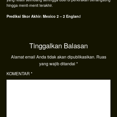
hingga menit-menit terakhir.
Prediksi Skor Akhir: Mexico 2 – 2 Englan
d
Tinggalkan Balasan
Alamat email Anda tidak akan dipublikasikan.
Ruas
yang wajib ditandai
*
KOMENTAR
*