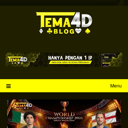
Skip
to
content
Menu