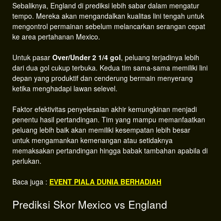
Sebaliknya, England di prediksi lebih sabar dalam mengatur
tempo. Mereka akan mengandalkan kualitas lini tengah untuk
mengontrol permainan sebelum melancarkan serangan cepat
ke area pertahanan Mexico.
Untuk pasar
Over/Under 2 1/4 gol
, peluang terjadinya lebih
dari dua gol cukup terbuka. Kedua tim sama-sama memiliki lini
depan yang produktif dan cenderung bermain menyerang
ketika menghadapi lawan selevel.
Faktor efektivitas penyelesaian akhir kemungkinan menjadi
penentu hasil pertandingan. Tim yang mampu memanfaatkan
peluang lebih baik akan memiliki kesempatan lebih besar
untuk mengamankan kemenangan atau setidaknya
memaksakan pertandingan hingga babak tambahan apabila di
perlukan.
Baca juga :
EVENT PIALA DUNIA BERHADIAH
Prediksi Skor Mexico vs England