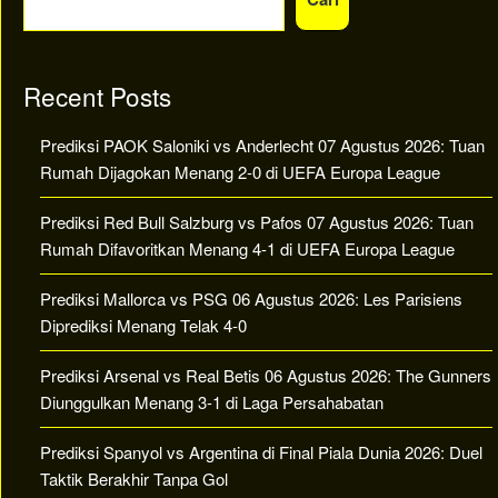
Recent Posts
Prediksi PAOK Saloniki vs Anderlecht 07 Agustus 2026: Tuan
Rumah Dijagokan Menang 2-0 di UEFA Europa League
Prediksi Red Bull Salzburg vs Pafos 07 Agustus 2026: Tuan
Rumah Difavoritkan Menang 4-1 di UEFA Europa League
Prediksi Mallorca vs PSG 06 Agustus 2026: Les Parisiens
Diprediksi Menang Telak 4-0
Prediksi Arsenal vs Real Betis 06 Agustus 2026: The Gunners
Diunggulkan Menang 3-1 di Laga Persahabatan
Prediksi Spanyol vs Argentina di Final Piala Dunia 2026: Duel
Taktik Berakhir Tanpa Gol