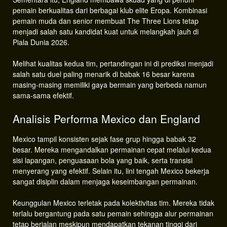
pemain berkualitas dari berbagai klub elite Eropa. Kombinasi
pemain muda dan senior membuat The Three Lions tetap
menjadi salah satu kandidat kuat untuk melangkah jauh di
Piala Dunia 2026.
Melihat kualitas kedua tim, pertandingan ini di prediksi menjadi
salah satu duel paling menarik di babak 16 besar karena
masing-masing memiliki gaya bermain yang berbeda namun
sama-sama efektif.
Analisis Performa Mexico dan England
Mexico tampil konsisten sejak fase grup hingga babak 32
besar. Mereka mengandalkan permainan cepat melalui kedua
sisi lapangan, penguasaan bola yang baik, serta transisi
menyerang yang efektif. Selain itu, lini tengah Mexico bekerja
sangat disiplin dalam menjaga keseimbangan permainan.
Keunggulan Mexico terletak pada kolektivitas tim. Mereka tidak
terlalu bergantung pada satu pemain sehingga alur permainan
tetap berjalan meskipun mendapatkan tekanan tinggi dari