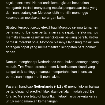
sejak menit awal. Netherlands kemungkinan besar akan
mengambil inisiatif menyerang melalui penguasaan bola yang
dominan, sedangkan Morocco lebih memilih menunggu
kesempatan melakukan serangan balik.
Strategi tersebut cukup efektif bagi Morocco selama turnamen
berlangsung. Dengan pertahanan yang rapat, mereka mampu
memaksa lawan kesulitan menciptakan peluang bersih. Ketika
berhasil merebut bola, Morocco biasanya langsung melakukan
serangan cepat yang memanfaatkan kecepatan para pemain
depan.
Namun, menghadapi Netherlands tentu bukan tantangan yang
mudah. Tim Eropa tersebut memiliki kedalaman skuad yang
sangat baik sehingga mampu mempertahankan intensitas
permainan hingga menit-menit akhir.
Pasaran handicap
Netherlands (-1/2 : 0)
menunjukkan bahwa
pertandingan di prediksi tidak akan berjalan mudah bagi De
Oranje. Mereka tetap di favoritkan, tetapi harus bekerja keras
untuk mengamankan kemenangan.