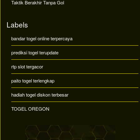
Taktik Berakhir Tanpa Gol
Labels
bandar togel online terpercaya
prediksi togel terupdate
rtp slot tergacor
paito togel terlengkap
hadiah togel diskon terbesar
TOGEL OREGON