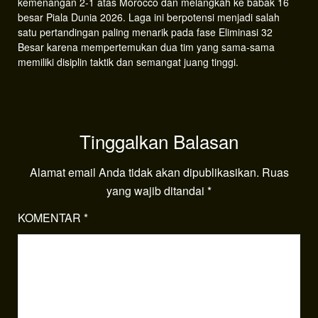
kemenangan 2-1 atas Morocco dan melangkah ke babak 16
besar Piala Dunia 2026. Laga ini berpotensi menjadi salah
satu pertandingan paling menarik pada fase Eliminasi 32
Besar karena mempertemukan dua tim yang sama-sama
memiliki disiplin taktik dan semangat juang tinggi.
Tinggalkan Balasan
Alamat email Anda tidak akan dipublikasikan.
Ruas
yang wajib ditandai
*
KOMENTAR
*