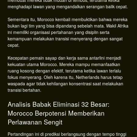
menghadapi lawan yang mengandalkan serangan balik cepat.
Sementara itu, Morocco kembali membuktikan bahwa mereka
bukan lagi tim yang bisa dipandang sebelah mata. Wakil Afrika
ini memiliki organisasi pertahanan yang disiplin serta
kemampuan melakukan transisi menyerang dengan sangat
cepat.
Kecepatan pemain sayap dan kerja sama antarlini menjadi
kekuatan utama Morocco. Mereka mampu memanfaatkan
ruang kosong dengan efektif, terutama ketika lawan terlalu
fokus menyerang. Oleh karena itu, Netherlands harus tetap
waspada agar tidak kehilangan konsentrasi saat melakukan
transisi bertahan.
Analisis Babak Eliminasi 32 Besar:
Morocco Berpotensi Memberikan
Perlawanan Sengit
Pertandingan ini di prediksi berlangsung dengan tempo tinggi