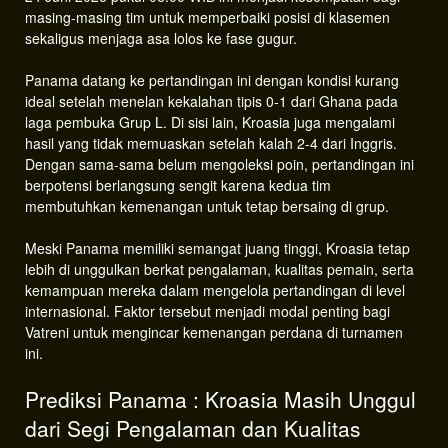
masing-masing tim untuk memperbaiki posisi di klasemen
sekaligus menjaga asa lolos ke fase gugur.
Panama datang ke pertandingan ini dengan kondisi kurang
ideal setelah menelan kekalahan tipis 0-1 dari Ghana pada
laga pembuka Grup L. Di sisi lain, Kroasia juga mengalami
hasil yang tidak memuaskan setelah kalah 2-4 dari Inggris.
Dengan sama-sama belum mengoleksi poin, pertandingan ini
berpotensi berlangsung sengit karena kedua tim
membutuhkan kemenangan untuk tetap bersaing di grup.
Meski Panama memiliki semangat juang tinggi, Kroasia tetap
lebih di unggulkan berkat pengalaman, kualitas pemain, serta
kemampuan mereka dalam mengelola pertandingan di level
internasional. Faktor tersebut menjadi modal penting bagi
Vatreni untuk mengincar kemenangan perdana di turnamen
ini.
Prediksi Panama : Kroasia Masih Unggul
dari Segi Pengalaman dan Kualitas