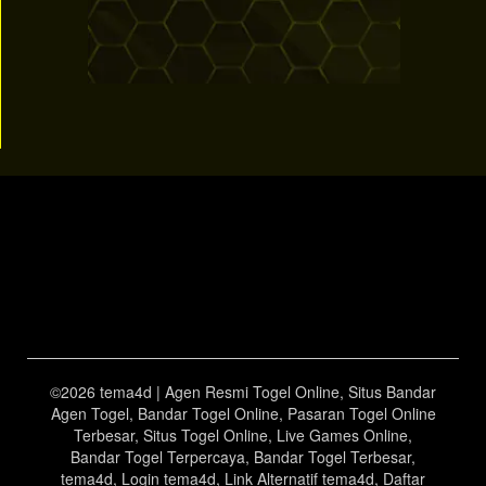
©2026 tema4d | Agen Resmi Togel Online, Situs Bandar
Agen Togel, Bandar Togel Online, Pasaran Togel Online
Terbesar, Situs Togel Online, Live Games Online,
Bandar Togel Terpercaya, Bandar Togel Terbesar,
tema4d, Login tema4d, Link Alternatif tema4d, Daftar