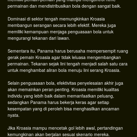
permainan dan mendistribusikan bola dengan sangat baik.
Dominasi di sektor tengah memungkinkan Kroasia
membangun serangan secara lebih efektif. Mereka juga
memiliki kemampuan menjaga penguasaan bola untuk
mengurangi tekanan dari lawan.
Sementara itu, Panama harus berusaha mempersempit ruang
gerak pemain Kroasia agar tidak leluasa mengembangkan
permainan. Tekanan sejak lini tengah menjadi salah satu cara
untuk menghambat aliran bola menuju lini serang Kroasia.
Selain penguasaan bola, efektivitas penyelesaian akhir juga
akan memainkan peran penting. Kroasia memiliki kualitas
individu yang lebih baik dalam memanfaatkan peluang,
sedangkan Panama harus bekerja keras agar setiap
kesempatan yang di peroleh bisa menghasilkan ancaman
nyata.
Jika Kroasia mampu mencetak gol lebih awal, pertandingan
kemungkinan akan berjalan sesuai skenario mereka.