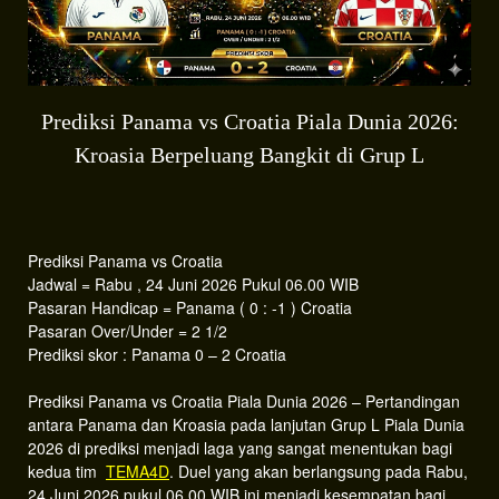
Prediksi Panama vs Croatia Piala Dunia 2026:
Kroasia Berpeluang Bangkit di Grup L
Prediksi Panama vs Croatia
Jadwal = Rabu , 24 Juni 2026 Pukul 06.00 WIB
Pasaran Handicap = Panama ( 0 : -1 ) Croatia
Pasaran Over/Under = 2 1/2
Prediksi skor : Panama 0 – 2 Croatia
Prediksi Panama vs Croatia Piala Dunia 2026 – Pertandingan
antara Panama dan Kroasia pada lanjutan Grup L Piala Dunia
2026 di prediksi menjadi laga yang sangat menentukan bagi
kedua tim
TEMA4D
. Duel yang akan berlangsung pada Rabu,
24 Juni 2026 pukul 06.00 WIB ini menjadi kesempatan bagi