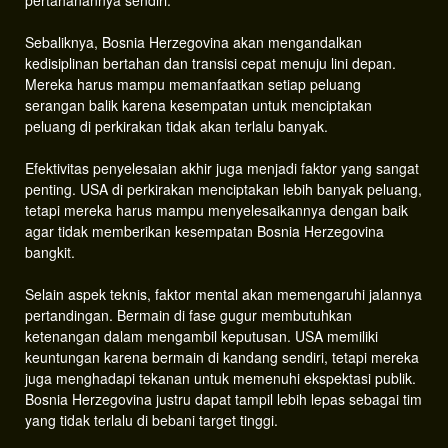
Sebaliknya, Bosnia Herzegovina akan mengandalkan
kedisiplinan bertahan dan transisi cepat menuju lini depan.
Mereka harus mampu memanfaatkan setiap peluang
serangan balik karena kesempatan untuk menciptakan
peluang di perkirakan tidak akan terlalu banyak.
Efektivitas penyelesaian akhir juga menjadi faktor yang sangat
penting. USA di perkirakan menciptakan lebih banyak peluang,
tetapi mereka harus mampu menyelesaikannya dengan baik
agar tidak memberikan kesempatan Bosnia Herzegovina
bangkit.
Selain aspek teknis, faktor mental akan memengaruhi jalannya
pertandingan. Bermain di fase gugur membutuhkan
ketenangan dalam mengambil keputusan. USA memiliki
keuntungan karena bermain di kandang sendiri, tetapi mereka
juga menghadapi tekanan untuk memenuhi ekspektasi publik.
Bosnia Herzegovina justru dapat tampil lebih lepas sebagai tim
yang tidak terlalu di bebani target tinggi.