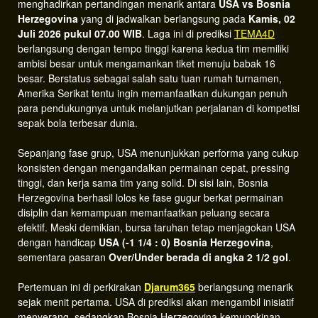
menghadirkan pertandingan menarik antara
USA vs Bosnia
Herzegovina
yang di jadwalkan berlangsung pada
Kamis, 02
Juli 2026 pukul 07.00 WIB
. Laga ini di prediksi
TEMA4D
berlangsung dengan tempo tinggi karena kedua tim memiliki
ambisi besar untuk mengamankan tiket menuju babak 16
besar. Berstatus sebagai salah satu tuan rumah turnamen,
Amerika Serikat tentu ingin memanfaatkan dukungan penuh
para pendukungnya untuk melanjutkan perjalanan di kompetisi
sepak bola terbesar dunia.
Sepanjang fase grup, USA menunjukkan performa yang cukup
konsisten dengan mengandalkan permainan cepat, pressing
tinggi, dan kerja sama tim yang solid. Di sisi lain, Bosnia
Herzegovina berhasil lolos ke fase gugur berkat permainan
disiplin dan kemampuan memanfaatkan peluang secara
efektif. Meski demikian, bursa taruhan tetap menjagokan USA
dengan handicap
USA (-1 1/4 : 0) Bosnia Herzegovina
,
sementara pasaran
Over/Under berada di angka 2 1/2 gol
.
Pertemuan ini di perkirakan
Djarum365
berlangsung menarik
sejak menit pertama. USA di prediksi akan mengambil inisiatif
menyerang, sedangkan Bosnia Herzegovina kemungkinan