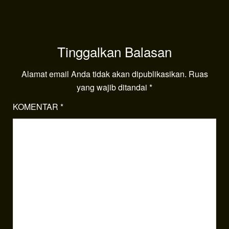
Tinggalkan Balasan
Alamat email Anda tidak akan dipublikasikan.
Ruas
yang wajib ditandai
*
KOMENTAR
*