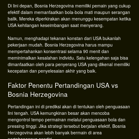
Di lini depan, Bosnia Herzegovina memiliki pemain yang cukup
efektif dalam memanfaatkan bola-bola mati maupun serangan
balik. Mereka diperkirakan akan menunggu kesempatan ketika
USA kehilangan keseimbangan saat menyerang.
Namun, menghadapi tekanan konstan dari USA bukanlah
pekerjaan mudah. Bosnia Herzegovina harus mampu
mempertahankan konsentrasi selama 90 menit dan
meminimalkan kesalahan individu. Satu kelengahan saja bisa
dimanfaatkan oleh para penyerang USA yang dikenal memiliki
kecepatan dan penyelesaian akhir yang baik.
Faktor Penentu Pertandingan USA vs
Bosnia Herzegovina
Pertandingan ini di prediksi akan di tentukan oleh penguasaan
lini tengah. USA kemungkinan besar akan mencoba
mengontrol tempo permainan melalui penguasaan bola dan
pressing tinggi. Jika strategi tersebut berjalan efektif, Bosnia
Herzegovina akan lebih banyak bermain di area
pertahanannya sendiri.