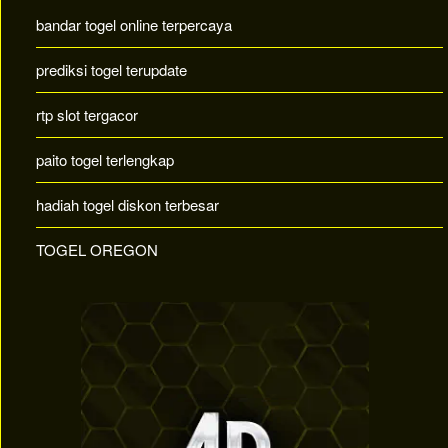
bandar togel online terpercaya
prediksi togel terupdate
rtp slot tergacor
paito togel terlengkap
hadiah togel diskon terbesar
TOGEL OREGON