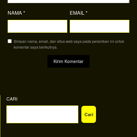
NAMA
*
EMAIL
*
Simpan nama, email, dan situs web saya pada peramban ini untuk
komentar saya berikutnya.
CARI
Cari