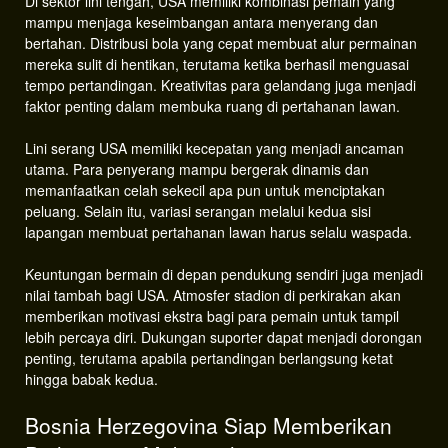
Di sektor lini tengah, USA memiliki kombinasi pemain yang
mampu menjaga keseimbangan antara menyerang dan
bertahan. Distribusi bola yang cepat membuat alur permainan
mereka sulit di hentikan, terutama ketika berhasil menguasai
tempo pertandingan. Kreativitas para gelandang juga menjadi
faktor penting dalam membuka ruang di pertahanan lawan.
Lini serang USA memiliki kecepatan yang menjadi ancaman
utama. Para penyerang mampu bergerak dinamis dan
memanfaatkan celah sekecil apa pun untuk menciptakan
peluang. Selain itu, variasi serangan melalui kedua sisi
lapangan membuat pertahanan lawan harus selalu waspada.
Keuntungan bermain di depan pendukung sendiri juga menjadi
nilai tambah bagi USA. Atmosfer stadion di perkirakan akan
memberikan motivasi ekstra bagi para pemain untuk tampil
lebih percaya diri. Dukungan suporter dapat menjadi dorongan
penting, terutama apabila pertandingan berlangsung ketat
hingga babak kedua.
Bosnia Herzegovina Siap Memberikan