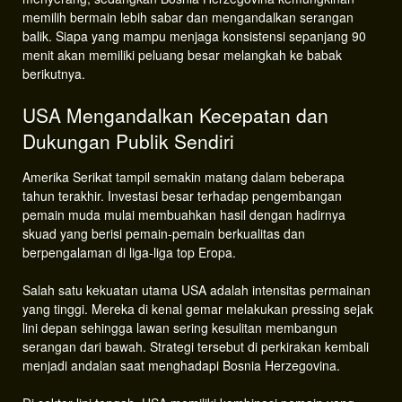
memilih bermain lebih sabar dan mengandalkan serangan
balik. Siapa yang mampu menjaga konsistensi sepanjang 90
menit akan memiliki peluang besar melangkah ke babak
berikutnya.
USA Mengandalkan Kecepatan dan
Dukungan Publik Sendiri
Amerika Serikat tampil semakin matang dalam beberapa
tahun terakhir. Investasi besar terhadap pengembangan
pemain muda mulai membuahkan hasil dengan hadirnya
skuad yang berisi pemain-pemain berkualitas dan
berpengalaman di liga-liga top Eropa.
Salah satu kekuatan utama USA adalah intensitas permainan
yang tinggi. Mereka di kenal gemar melakukan pressing sejak
lini depan sehingga lawan sering kesulitan membangun
serangan dari bawah. Strategi tersebut di perkirakan kembali
menjadi andalan saat menghadapi Bosnia Herzegovina.