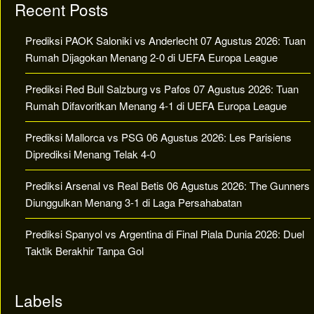
Recent Posts
Prediksi PAOK Saloniki vs Anderlecht 07 Agustus 2026: Tuan
Rumah Dijagokan Menang 2-0 di UEFA Europa League
Prediksi Red Bull Salzburg vs Pafos 07 Agustus 2026: Tuan
Rumah Difavoritkan Menang 4-1 di UEFA Europa League
Prediksi Mallorca vs PSG 06 Agustus 2026: Les Parisiens
Diprediksi Menang Telak 4-0
Prediksi Arsenal vs Real Betis 06 Agustus 2026: The Gunners
Diunggulkan Menang 3-1 di Laga Persahabatan
Prediksi Spanyol vs Argentina di Final Piala Dunia 2026: Duel
Taktik Berakhir Tanpa Gol
Labels