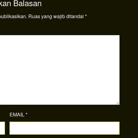
kan Balasan
ublikasikan.
Ruas yang wajib ditandai
*
EMAIL
*