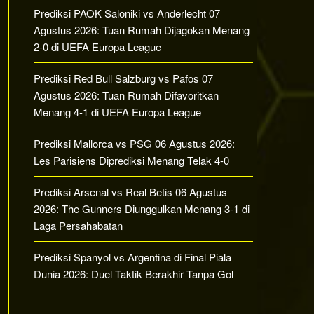
Prediksi PAOK Saloniki vs Anderlecht 07
Agustus 2026: Tuan Rumah Dijagokan Menang
2-0 di UEFA Europa League
Prediksi Red Bull Salzburg vs Pafos 07
Agustus 2026: Tuan Rumah Difavoritkan
Menang 4-1 di UEFA Europa League
Prediksi Mallorca vs PSG 06 Agustus 2026:
Les Parisiens Diprediksi Menang Telak 4-0
Prediksi Arsenal vs Real Betis 06 Agustus
2026: The Gunners Diunggulkan Menang 3-1 di
Laga Persahabatan
Prediksi Spanyol vs Argentina di Final Piala
Dunia 2026: Duel Taktik Berakhir Tanpa Gol