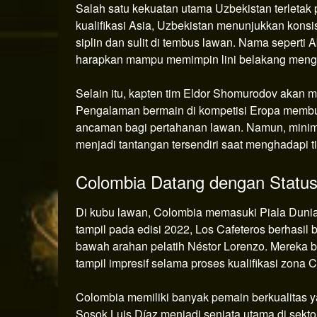
Salah satu kekuatan utama Uzbekistan terletak
kualifikasi Asia, Uzbekistan menunjukkan kons
siplin dan sulit di tembus lawan. Nama seperti
harapkan mampu memimpin lini belakang meng
Selain itu, kapten tim Eldor Shomurodov aka
Pengalaman bermain di kompetisi Eropa membu
ancaman bagi pertahanan lawan. Namun, minim
menjadi tantangan tersendiri saat menghadapi 
Colombia Datang dengan Status
Di kubu lawan, Colombia memasuki Piala Dunia 
tampil pada edisi 2022, Los Cafeteros berhasil
bawah arahan pelatih Néstor Lorenzo. Mereka
tampil impresif selama proses kualifikasi zo
Colombia memiliki banyak pemain berkualitas ya
Sosok Luis Díaz menjadi senjata utama di sek