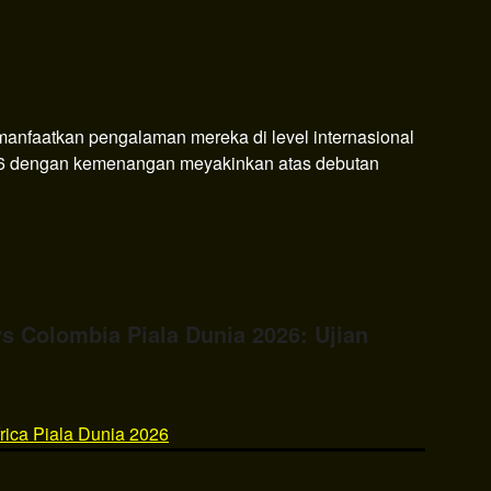
memanfaatkan pengalaman mereka di level internasional
026 dengan kemenangan meyakinkan atas debutan
vs Colombia Piala Dunia 2026: Ujian
rica Piala Dunia 2026