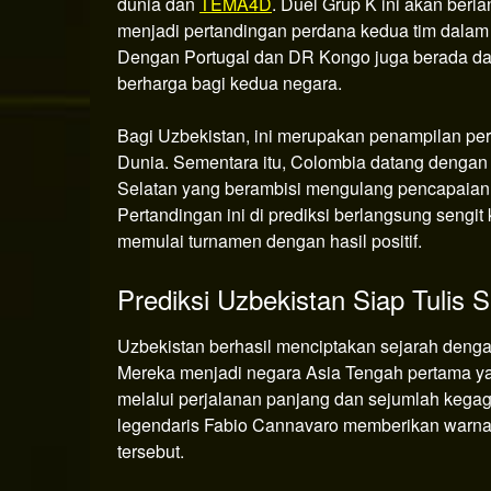
dunia dan
TEMA4D
. Duel Grup K ini akan berl
menjadi pertandingan perdana kedua tim dala
Dengan Portugal dan DR Kongo juga berada dal
berharga bagi kedua negara.
Bagi Uzbekistan, ini merupakan penampilan pert
Dunia. Sementara itu, Colombia datang dengan s
Selatan yang berambisi mengulang pencapaian 
Pertandingan ini di prediksi berlangsung sengit
memulai turnamen dengan hasil positif.
Prediksi Uzbekistan Siap Tulis S
Uzbekistan berhasil menciptakan sejarah dengan
Mereka menjadi negara Asia Tengah pertama yan
melalui perjalanan panjang dan sejumlah kegaga
legendaris Fabio Cannavaro memberikan warna 
tersebut.