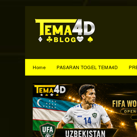
Skip
to
content
Home
PASARAN TOGEL TEMA4D
PR