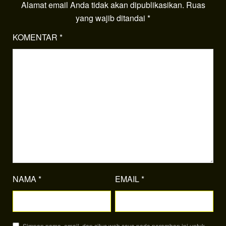
Alamat email Anda tidak akan dipublikasikan.
Ruas
yang wajib ditandai
*
KOMENTAR
*
NAMA
*
EMAIL
*
Simpan nama, email, dan situs web saya pada peramban ini untuk