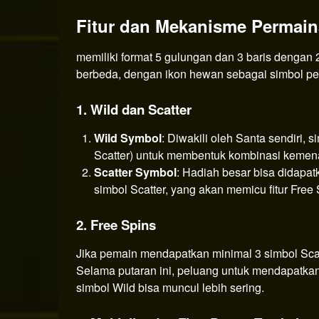
Fitur dan Mekanisme Permai
memiliki format 5 gulungan dan 3 baris dengan 2
berbeda, dengan ikon hewan sebagai simbol pem
1. Wild dan Scatter
Wild Symbol
: Diwakili oleh Santa sendiri, 
Scatter) untuk membentuk kombinasi kemen
Scatter Symbol
: Hadiah besar bisa didapat
simbol Scatter, yang akan memicu fitur Free 
2. Free Spins
Jika pemain mendapatkan minimal 3 simbol Sc
Selama putaran ini, peluang untuk mendapatka
simbol Wild bisa muncul lebih sering.