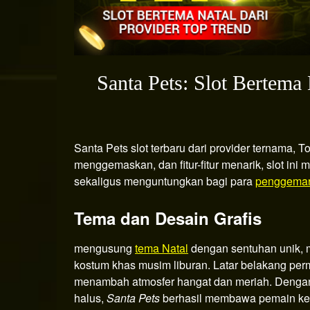
Santa Pets: Slot Bertema 
Santa Pets slot terbaru dari provider ternama, 
menggemaskan, dan fitur-fitur menarik, slot in
sekaligus menguntungkan bagi para
penggemar 
Tema dan Desain Grafis
mengusung
tema Natal
dengan sentuhan unik,
kostum khas musim liburan. Latar belakang p
menambah atmosfer hangat dan meriah. Dengan gr
halus,
Santa Pets
berhasil membawa pemain ke