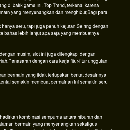
 di balik game ini, Top Trend, terkenal karena
ain yang menyenangkan dan menghibur,Bagi para
hanya seru, tapi juga penuh kejutan,Seiring dengan
ita bahas lebih lanjut apa saja yang membuatnya
engan musim, slot ini juga dilengkapi dengan
h.Penasaran dengan cara kerja fitur-fitur unggulan
n bermain yang tidak terlupakan berkat desainnya
 kental semakin membuat permainan ini semakin seru
ghadirkan kombinasi sempurna antara hiburan dan
alaman bermain yang menyenangkan sekaligus