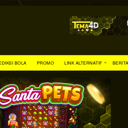
EDIKSI BOLA
PROMO
LINK ALTERNATIF
BERIT