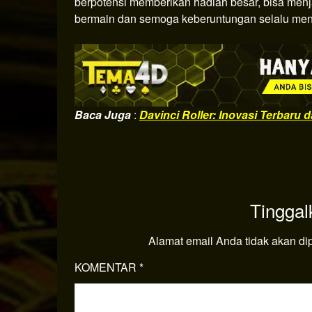
berpotensi memberikan hadiah besar, bisa menja
bermain dan semoga keberuntungan selalu men
Baca Juga
:
Davinci Roller: Inovasi Terbaru
Tinggal
Alamat email Anda tidak akan dip
KOMENTAR
*