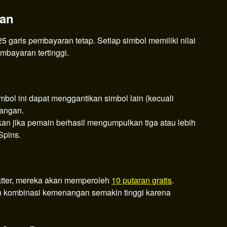
nan
5 garis pembayaran tetap. Setiap simbol memiliki nilai
bayaran tertinggi.
simbol ini dapat menggantikan simbol lain (kecuali
angan.
kan jika pemain berhasil mengumpulkan tiga atau lebih
Spins.
atter, mereka akan memperoleh
10 putaran gratis
.
n kombinasi kemenangan semakin tinggi karena