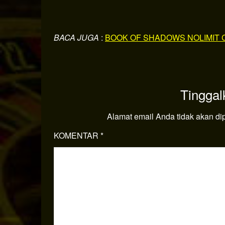
BACA JUGA
:
BOOK OF SHADOWS NOLIMIT 
Tinggal
Alamat email Anda tidak akan dip
KOMENTAR
*