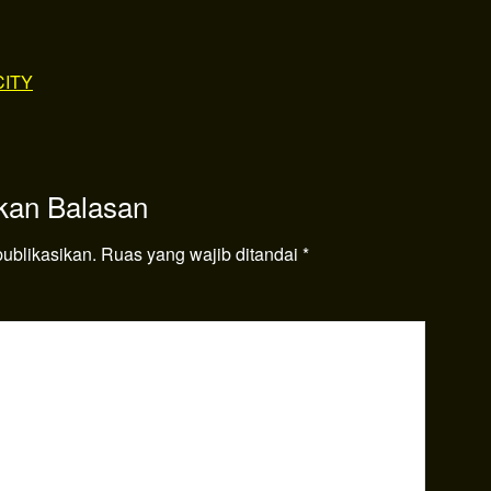
CITY
kan Balasan
ublikasikan.
Ruas yang wajib ditandai
*