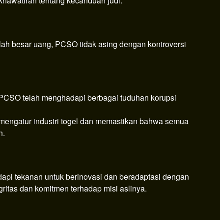
khawatiran tentang kecanduan judi.
lah besar uang, PCSO tidak asing dengan kontroversi
PCSO telah menghadapi berbagai tuduhan korupsi
mengatur industri togel dan memastikan bahwa semua
n.
i tekanan untuk berinovasi dan beradaptasi dengan
itas dan komitmen terhadap misi aslinya.