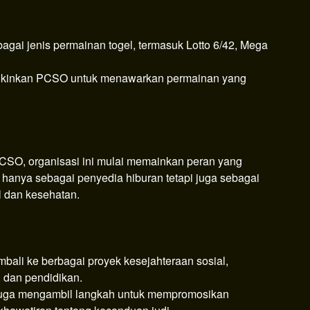
i jenis permainan togel, termasuk Lotto 6/42, Mega
gkinkan PCSO untuk menawarkan permainan yang
CSO, organisasi ini mulai memainkan peran yang
ak hanya sebagai penyedia hiburan tetapi juga sebagai
l dan kesehatan.
ali ke berbagai proyek kesejahteraan sosial,
 dan pendidikan.
ga mengambil langkah untuk mempromosikan