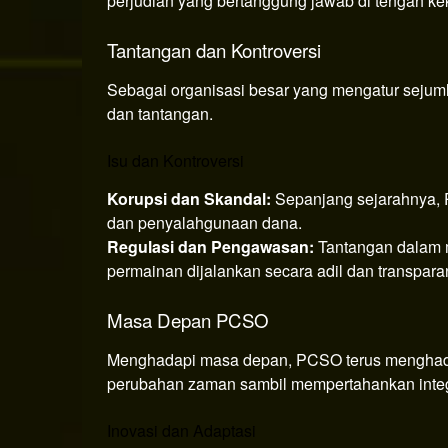
perjudian yang bertanggung jawab di tengah ke
Tantangan dan Kontroversi
Sebagai organisasi besar yang mengatur sejum
dan tantangan.
Isu dan Kontroversi
Korupsi dan Skandal:
Sepanjang sejarahnya, 
dan penyalahgunaan dana.
Regulasi dan Pengawasan:
Tantangan dalam 
permainan dijalankan secara adil dan transpara
Masa Depan PCSO
Menghadapi masa depan, PCSO terus menghadap
perubahan zaman sambil mempertahankan integr
Inovasi dan Adaptasi