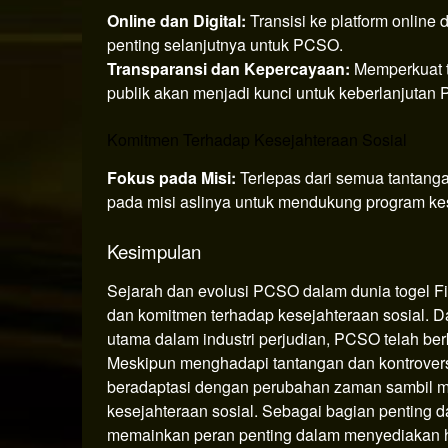
Online dan Digital:
Transisi ke platform online
penting selanjutnya untuk PCSO.
Transparansi dan Kepercayaan:
Memperkuat t
publik akan menjadi kunci untuk keberlanjutan
Komitmen Terhadap Kesejahteraan Sosial
Fokus pada Misi:
Terlepas dari semua tantang
pada misi aslinya untuk mendukung program kese
Kesimpulan
Sejarah dan evolusi PCSO dalam dunia togel Fil
dan komitmen terhadap kesejahteraan sosial. 
utama dalam industri perjudian, PCSO telah berk
Meskipun menghadapi tantangan dan kontrovers
beradaptasi dengan perubahan zaman sambil 
kesejahteraan sosial. Sebagai bagian penting d
memainkan peran penting dalam menyediakan hi