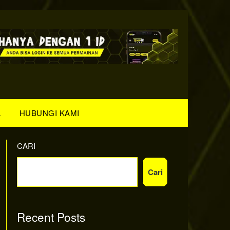
A
HUBUNGI KAMI
CARI
Cari
Recent Posts