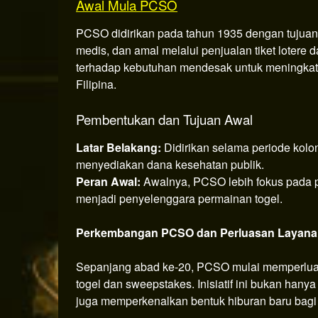
Awal Mula PCSO
PCSO didirikan pada tahun 1935 dengan tujua
medis, dan amal melalui penjualan tiket lotere
terhadap kebutuhan mendesak untuk meningkat
Filipina.
Pembentukan dan Tujuan Awal
Latar Belakang:
Didirikan selama periode kolo
menyediakan dana kesehatan publik.
Peran Awal:
Awalnya, PCSO lebih fokus pada p
menjadi penyelenggara permainan togel.
Perkembangan PCSO dan Perluasan Layan
Sepanjang abad ke-20, PCSO mulai memperlua
togel dan sweepstakes. Inisiatif ini bukan han
juga memperkenalkan bentuk hiburan baru bagi 