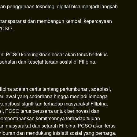
 dan penggunaan teknologi digital bisa menjadi langkah
ransparansi dan membangun kembali kepercayaan
 PCSO.
an, PCSO kemungkinan besar akan terus berfokus
hatan dan kesejahteraan sosial di Filipina.
ipina adalah cerita tentang pertumbuhan, adaptasi,
Dari awal yang sederhana hingga menjadi lembaga
ontribusi signifikan terhadap masyarakat Filipina.
i, PCSO terus berusaha untuk berinovasi dan
mempertahankan komitmennya terhadap tujuan
ari masyarakat dan sejarah Filipina, PCSO akan terus
buran dan mendukung inisiatif sosial yang berharga.