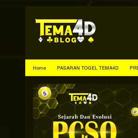
Skip
to
content
Home
PASARAN TOGEL TEMA4D
PR