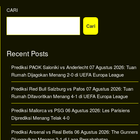
CARI
Cari
Recent Posts
Prediksi PAOK Saloniki vs Anderlecht 07 Agustus 2026: Tuan
Rumah Dijagokan Menang 2-0 di UEFA Europa League
Prediksi Red Bull Salzburg vs Pafos 07 Agustus 2026: Tuan
Rumah Difavoritkan Menang 4-1 di UEFA Europa League
Prediksi Mallorca vs PSG 06 Agustus 2026: Les Parisiens
Diprediksi Menang Telak 4-0
Prediksi Arsenal vs Real Betis 06 Agustus 2026: The Gunners
Diunggulkan Menang 3-1 di Laga Persahabatan