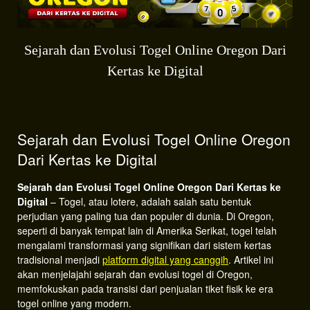
Sejarah dan Evolusi Togel Online Oregon Dari
Kertas ke Digital
Sejarah dan Evolusi Togel Online Oregon
Dari Kertas ke Digital
Sejarah dan Evolusi Togel Online Oregon Dari Kertas ke
Digital
– Togel, atau lotere, adalah salah satu bentuk
perjudian yang paling tua dan populer di dunia. Di Oregon,
seperti di banyak tempat lain di Amerika Serikat, togel telah
mengalami transformasi yang signifikan dari sistem kertas
tradisional menjadi
platform digital yang canggih
. Artikel ini
akan menjelajahi sejarah dan evolusi togel di Oregon,
memfokuskan pada transisi dari penjualan tiket fisik ke era
togel online yang modern.