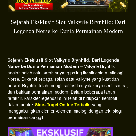
Sejarah Eksklusif Slot Valkyrie Brynhild: Dari
Legenda Norse ke Dunia Permainan Modern
Sejarah Eksklusif Slot Valkyrie Brynhild: Dari Legenda
Norse ke Dunia Permainan Modern –
Valkyrie Brynhild
adalah salah satu karakter yang paling ikonik dalam mitologi
Norse. Di kenal sebagai salah satu Valkyrie yang kuat dan
berani. Brynhild telah menginspirasi banyak karya seni, sastra,
dan bahkan permainan modern. Dalam beberapa tahun
terakhir, karakter legendaris ini telah di hidupkan kembali
dalam bentuk
Situs Togel Online Terbaik
, yang
menggabungkan elemen-elemen mitologi dengan teknologi
permainan canggih