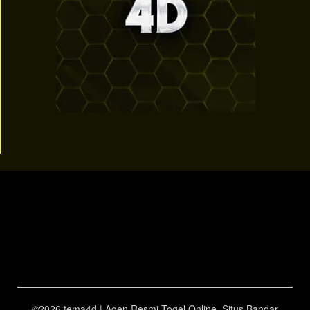
©2026 tema4d | Agen Resmi Togel Online, Situs Bandar