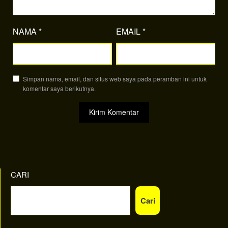
NAMA
*
EMAIL
*
Simpan nama, email, dan situs web saya pada peramban ini untuk
komentar saya berikutnya.
CARI
Cari