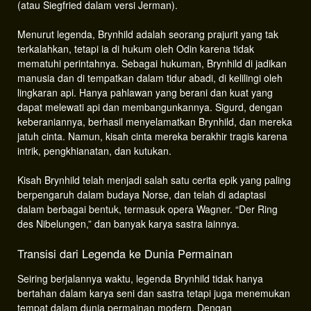
(atau Siegfried dalam versi Jerman).
Menurut legenda, Brynhild adalah seorang prajurit yang tak
terkalahkan, tetapi ia di hukum oleh Odin karena tidak
mematuhi perintahnya. Sebagai hukuman, Brynhild di jadikan
manusia dan di tempatkan dalam tidur abadi, di kelilingi oleh
lingkaran api. Hanya pahlawan yang berani dan kuat yang
dapat melewati api dan membangunkannya. Sigurd, dengan
keberaniannya, berhasil menyelamatkan Brynhild, dan mereka
jatuh cinta. Namun, kisah cinta mereka berakhir tragis karena
intrik, pengkhianatan, dan kutukan.
Kisah Brynhild telah menjadi salah satu cerita epik yang paling
berpengaruh dalam budaya Norse, dan telah di adaptasi
dalam berbagai bentuk, termasuk opera Wagner. “Der Ring
des Nibelungen,” dan banyak karya sastra lainnya.
Transisi dari Legenda ke Dunia Permainan
Seiring berjalannya waktu, legenda Brynhild tidak hanya
bertahan dalam karya seni dan sastra tetapi juga menemukan
tempat dalam dunia permainan modern. Dengan