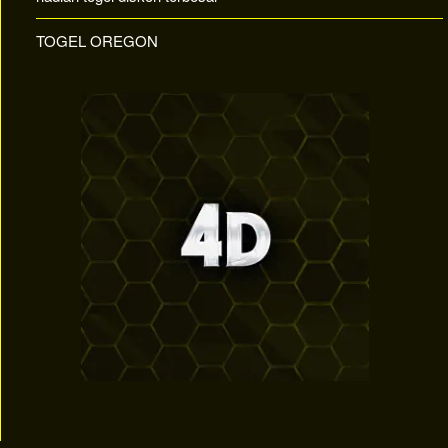
TOGEL OREGON