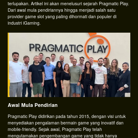
terlupakan. Artikel ini akan menelusuri sejarah Pragmatic Play.
Dari awal mula pendiriannya hingga menjadi salah satu
provider game slot yang paling dihormati dan populer di
industri iGaming.
Awal Mula Pendirian
Pragmatic Play didirikan pada tahun 2015, dengan visi untuk
menyediakan pengalaman bermain game yang inovatif dan
mobile-friendly. Sejak awal, Pragmatic Play telah
mengutamakan pengembangan game yang tidak hanya