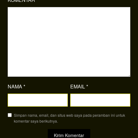
NAMA
*
EMAIL
*
Simpan nama, email, dan situs web saya pada peramban ini untuk
komentar saya berikutnya.