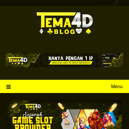
Skip
to
content
Menu