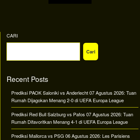
CARI
Cari
Recent Posts
Prediksi PAOK Saloniki vs Anderlecht 07 Agustus 2026: Tuan
Rumah Dijagokan Menang 2-0 di UEFA Europa League
Prediksi Red Bull Salzburg vs Pafos 07 Agustus 2026: Tuan
Rumah Difavoritkan Menang 4-1 di UEFA Europa League
Prediksi Mallorca vs PSG 06 Agustus 2026: Les Parisiens