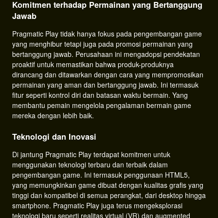
Komitmen terhadap Permainan yang Bertanggung
Jawab
Pragmatic Play tidak hanya fokus pada pengembangan game
yang menghibur tetapi juga pada promosi permainan yang
bertanggung jawab. Perusahaan ini mengadopsi pendekatan
proaktif untuk memastikan bahwa produk-produknya
dirancang dan ditawarkan dengan cara yang mempromosikan
permainan yang aman dan bertanggung jawab. Ini termasuk
fitur seperti kontrol diri dan batasan waktu bermain. Yang
membantu pemain mengelola pengalaman bermain game
mereka dengan lebih baik.
Teknologi dan Inovasi
Di jantung Pragmatic Play terdapat komitmen untuk
menggunakan teknologi terbaru dan terbaik dalam
pengembangan game. Ini termasuk penggunaan HTML5,
yang memungkinkan game dibuat dengan kualitas grafis yang
tinggi dan kompatibel di semua perangkat, dari desktop hingga
smartphone. Pragmatic Play juga terus mengeksplorasi
teknologi baru seperti realitas virtual (VR) dan augmented