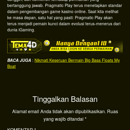
bertanggung jawab. Pragmatic Play terus menetapkan standar
dalam pengembangan game kasino online. Saat kita melihat
ke masa depan, satu hal yang pasti: Pragmatic Play akan
terus menjadi pemain kunci dalam evolusi terus-menerus dari
dunia iGaming.
BACA JUGA
:
Nikmati Keseruan Bermain Big Bass Floats My
Boat
Tinggalkan Balasan
Alamat email Anda tidak akan dipublikasikan.
Ruas
yang wajib ditandai
*
KOMENTAR
*