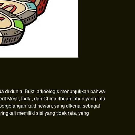
ua di dunia. Bukti arkeologis menunjukkan bahwa
i Mesir, India, dan China ribuan tahun yang lalu.
i pergelangan kaki hewan, yang dikenal sebagai
ringkali memiliki sisi yang tidak rata, yang