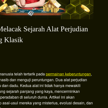
elacak Sejarah Alat Perjudian
g Klasik
anusia telah tertarik pada
permainan keberuntungan
,
asib dan menguji peruntungan. Dua alat perjudian
tu dan dadu. Kedua alat ini tidak hanya mewakili
ung sejarah panjang yang kaya, mencerminkan
 peradaban di seluruh dunia. Artikel ini akan
asal-usul mereka yang misterius, evolusi desain, dan