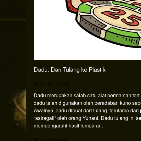
Dadu: Dari Tulang ke Plastik
Asal-Usul Kuno
Dadu merupakan salah satu alat permainan tert
dadu telah digunakan oleh peradaban kuno sepert
Awalnya, dadu dibuat dari tulang, terutama dar
“astragali” oleh orang Yunani. Dadu tulang ini se
mempengaruhi hasil lemparan.
Evolusi Desain