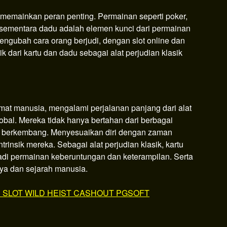
 memainkan peran penting. Permainan seperti poker,
, sementara dadu adalah elemen kunci dari permainan
 mengubah cara orang berjudi, dengan slot online dan
ik dari kartu dan dadu sebagai alat perjudian klasik
umat manusia, mengalami perjalanan panjang dari alat
obal. Mereka tidak hanya bertahan dari berbagai
rus berkembang. Menyesuaikan diri dengan zaman
rinsik mereka. Sebagai alat perjudian klasik, kartu
adi permainan keberuntungan dan keterampilan. Serta
ya dan sejarah manusia.
 SLOT WILD HEIST CASHOUT PGSOFT