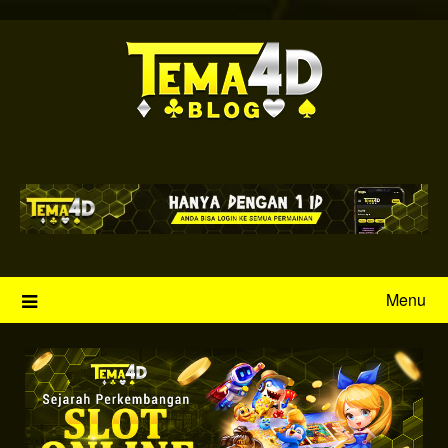
Skip
to
content
Menu