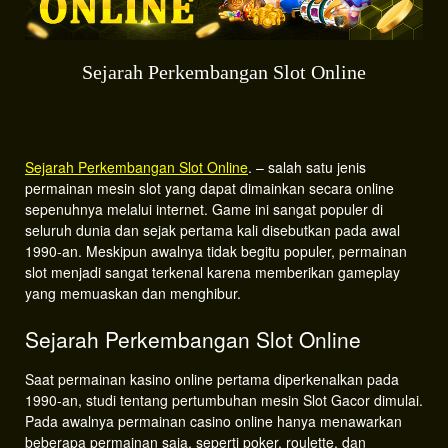
Sejarah Perkembangan Slot Online
Sejarah Perkembangan Slot Online
. – salah satu jenis
permainan mesin slot yang dapat dimainkan secara online
sepenuhnya melalui internet. Game ini sangat populer di
seluruh dunia dan sejak pertama kali disebutkan pada awal
1990-an. Meskipun awalnya tidak begitu populer, permainan
slot menjadi sangat terkenal karena memberikan gameplay
yang memuaskan dan menghibur.
Sejarah Perkembangan Slot Online
Saat permainan kasino online pertama diperkenalkan pada
1990-an, studi tentang pertumbuhan mesin Slot Gacor dimulai.
Pada awalnya permainan casino online hanya menawarkan
beberapa permainan saja, seperti poker, roulette, dan