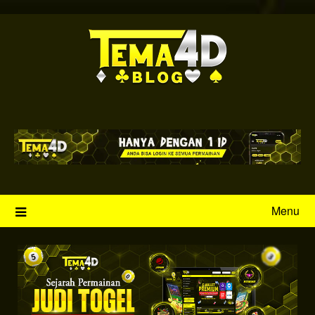
Skip
to
content
Menu