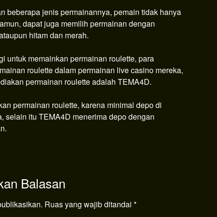
an beberapa jenis permainannya, pemain tidak hanya
namun, dapat juga memilih permainan dengan
p ataupun hitam dan merah.
agi untuk memainkan permainan roulette, para
ainan roulette dalam permainan live casino mereka,
yediakan permainan roulette adalah TEMA4D.
 permainan roulette, karena minimal depo di
, selain itu TEMA4D menerima depo dengan
n.
kan Balasan
ublikasikan.
Ruas yang wajib ditandai
*