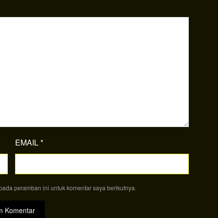
EMAIL
*
pada peramban ini untuk komentar saya berikutnya.