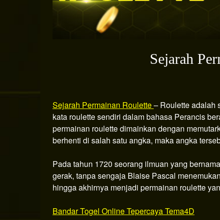
Sejarah Per
Sejarah Permainan Roulette
– Roulette adalah 
kata roulette sendiri dalam bahasa Perancis ber
permainan roulette dimainkan dengan memutarkan
berhenti di salah satu angka, maka angka ters
Pada tahun 1720 seorang ilmuan yang bernama 
gerak, tanpa sengaja Blaise Pascal menemukan
hingga akhirnya menjadi permainan roulette yang 
Bandar Togel Online Tepercaya Tema4D