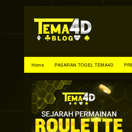
Skip
to
content
Home
PASARAN TOGEL TEMA4D
PR