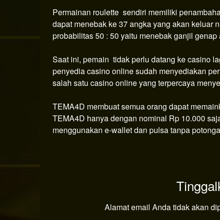
Permainan roulette sendiri memiliki penambah
dapat menebak ke 37 angka yang akan keluar 
probabilitas 50 : 50 yaitu menebak ganjil gena
Saat ini, pemain tidak perlu datang ke casino l
penyedia casino online sudah menyediakan perm
salah satu casino online yang terpercaya men
TEMA4D membuat semua orang dapat memainkan
TEMA4D hanya dengan nominal Rp 10.000 saja
menggunakan e-wallet dan pulsa tanpa potonga
Tinggal
Alamat email Anda tidak akan dip