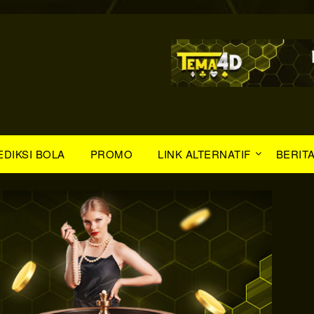
EDIKSI BOLA
PROMO
LINK ALTERNATIF
BERIT