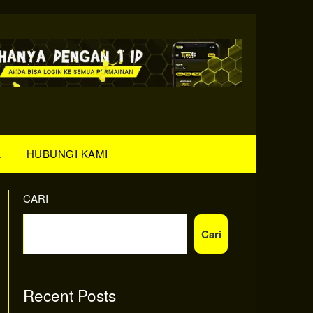
A
HUBUNGI KAMI
CARI
Cari
Recent Posts