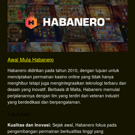
Awal Mula Habanero
Habanero didirikan pada tahun 2010, dengan tujuan untuk
menciptakan permainan kasino online yang tidak hanya
menghibur tetapi juga mengintegrasikan teknologi terbaru dan
desain yang inovatif. Berbasis di Malta, Habanero memulai
perjalanannya dengan tim yang terdiri dari veteran industri
yang berdedikasi dan berpengalaman.
Fokus Awal
Kualitas dan Inovasi:
Sejak awal, Habanero fokus pada
pengembangan permainan berkualitas tinggi yang