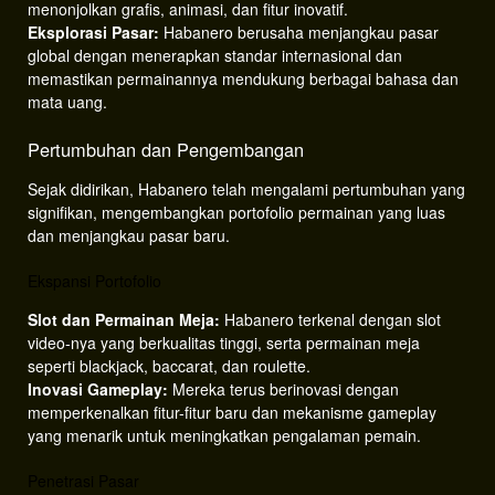
menonjolkan grafis, animasi, dan fitur inovatif.
Eksplorasi Pasar:
Habanero berusaha menjangkau pasar
global dengan menerapkan standar internasional dan
memastikan permainannya mendukung berbagai bahasa dan
mata uang.
Pertumbuhan dan Pengembangan
Sejak didirikan, Habanero telah mengalami pertumbuhan yang
signifikan, mengembangkan portofolio permainan yang luas
dan menjangkau pasar baru.
Ekspansi Portofolio
Slot dan Permainan Meja:
Habanero terkenal dengan slot
video-nya yang berkualitas tinggi, serta permainan meja
seperti blackjack, baccarat, dan roulette.
Inovasi Gameplay:
Mereka terus berinovasi dengan
memperkenalkan fitur-fitur baru dan mekanisme gameplay
yang menarik untuk meningkatkan pengalaman pemain.
Penetrasi Pasar