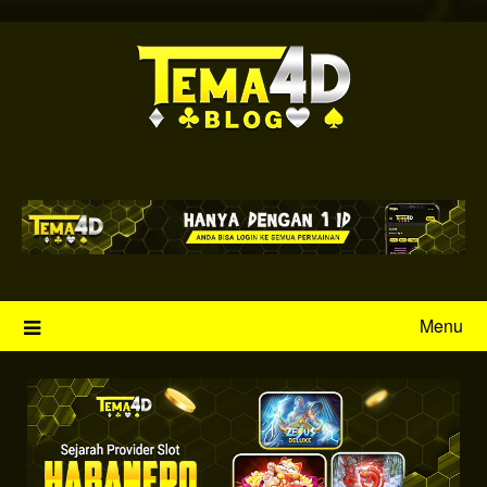
Skip
to
content
Menu