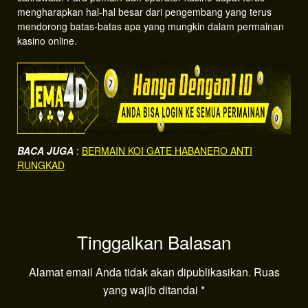
mengharapkan hal-hal besar dari pengembang yang terus
mendorong batas-batas apa yang mungkin dalam permainan
kasino online.
BACA JUGA
:
BERMAIN KOI GATE HABANERO ANTI
RUNGKAD
Tinggalkan Balasan
Alamat email Anda tidak akan dipublikasikan.
Ruas
yang wajib ditandai
*