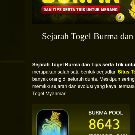
Sejarah Togel Burma dan 
Sejarah Togel Burma dan Tips serta Trik un
merupakan salah satu bentuk perjudian
Situs T
banyak orang di seluruh dunia. Meskipun serin
memiliki sejarah dan evolusi yang kaya, termas
Togel Myanmar.