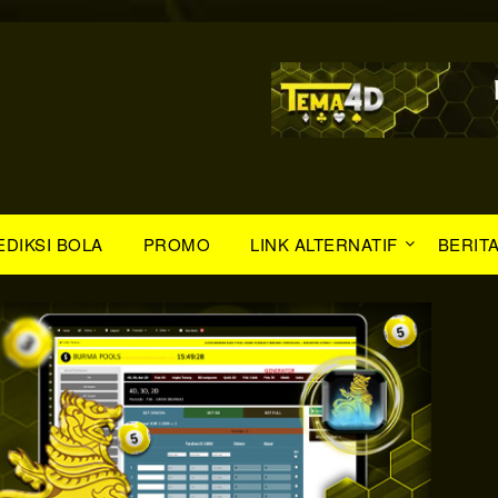
EDIKSI BOLA
PROMO
LINK ALTERNATIF
BERIT