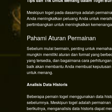
Tips dan Trik untuk Menang dalam Togel Bu
Meskipun togel pada dasarnya adalah permaina
Anda meningkatkan peluang Anda untuk meraih k
pertimbangkan untuk meningkatkan kemenanga
Pahami Aturan Permainan
Sebelum mulai bermain, penting untuk memahami
mungkin memiliki aturan dan format yang berbeda
yang tersedia, dan bagaimana cara perhitung
baik akan membantu Anda membuat keputusan y
untuk menang.
Analisis Data Historis
Beberapa pemain togel menggunakan data histor
sebelumnya. Meskipun togel adalah permainan a
berikutnya, menganalisis data historis dapat