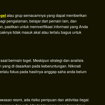
ogel
atau grup semacamnya yang dapat memberikan
agi pengalaman, belajar dari pemain lain, dan
, pastikan untuk memverifikasi informasi yang Anda
paknya tidak masuk akal atau terlalu bagus untuk
s saat bermain togel. Meskipun strategi dan analisis
n yang di dasarkan pada keberuntungan. Nikmati
erlalu fokus pada hasilnya anggap saha anda belum
awasan resmi, ada risiko penipuan dan aktivitas ilegal.