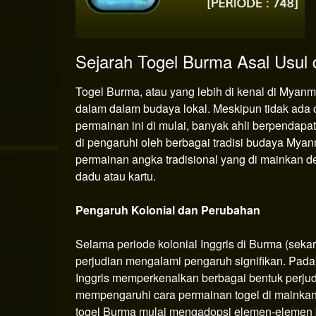
Sejarah Togel Burma Asal Usul
Togel Burma, atau yang lebih di kenal di Myan
dalam dalam budaya lokal. Meskipun tidak ad
permainan ini di mulai, banyak ahli berpendapa
di pengaruhi oleh berbagai tradisi budaya Myan
permainan angka tradisional yang di mainkan 
dadu atau kartu.
Pengaruh Kolonial dan Perubahan
Selama periode kolonial Inggris di Burma (se
perjudian mengalami pengaruh signifikan. Pada
Inggris memperkenalkan berbagai bentuk perjudia
mempengaruhi cara permainan togel di mainkan.
togel Burma mulai mengadopsi elemen-elemen b