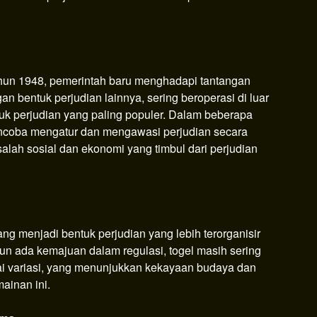
un 1948, pemerintah baru menghadapi tantangan
n bentuk perjudian lainnya, sering beroperasi di luar
uk perjudian yang paling populer. Dalam beberapa
encoba mengatur dan mengawasi perjudian secara
salah sosial dan ekonomi yang timbul dari perjudian
ng menjadi bentuk perjudian yang lebih terorganisir
pun ada kemajuan dalam regulasi, togel masih sering
ai variasi, yang menunjukkan kekayaan budaya dan
ainan ini.