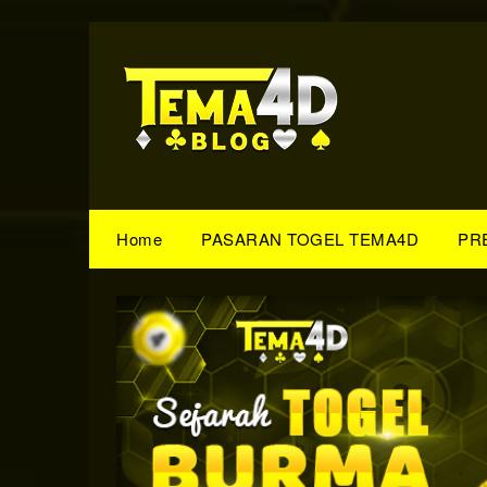
Skip
to
content
Home
PASARAN TOGEL TEMA4D
PR