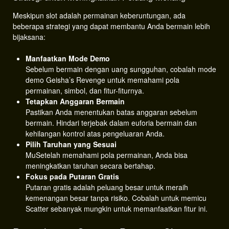
Meskipun slot adalah permainan keberuntungan, ada
beberapa strategi yang dapat membantu Anda bermain lebih
bijaksana:
Manfaatkan Mode Demo
Sebelum bermain dengan uang sungguhan, cobalah mode
demo Geisha’s Revenge untuk memahami pola
permainan, simbol, dan fitur-fiturnya.
Tetapkan Anggaran Bermain
Pastikan Anda menentukan batas anggaran sebelum
bermain. Hindari terjebak dalam euforia bermain dan
kehilangan kontrol atas pengeluaran Anda.
Pilih Taruhan yang Sesuai
MuSetelah memahami pola permainan, Anda bisa
meningkatkan taruhan secara bertahap.
Fokus pada Putaran Gratis
Putaran gratis adalah peluang besar untuk meraih
kemenangan besar tanpa risiko. Cobalah untuk memicu
Scatter sebanyak mungkin untuk memanfaatkan fitur ini.