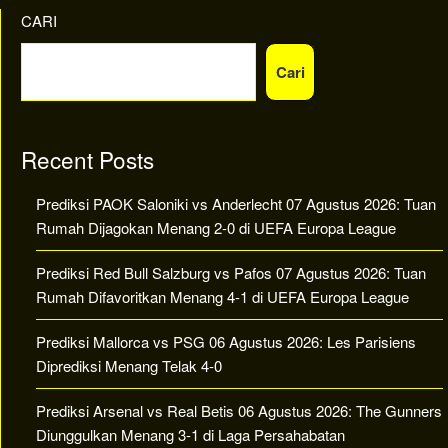
CARI
Cari
Recent Posts
Prediksi PAOK Saloniki vs Anderlecht 07 Agustus 2026: Tuan
Rumah Dijagokan Menang 2-0 di UEFA Europa League
Prediksi Red Bull Salzburg vs Pafos 07 Agustus 2026: Tuan
Rumah Difavoritkan Menang 4-1 di UEFA Europa League
Prediksi Mallorca vs PSG 06 Agustus 2026: Les Parisiens
Diprediksi Menang Telak 4-0
Prediksi Arsenal vs Real Betis 06 Agustus 2026: The Gunners
Diunggulkan Menang 3-1 di Laga Persahabatan