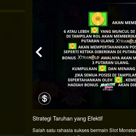
Strategi Taruhan yang Efektif
Salah satu rahasia sukses bermain Slot Monster