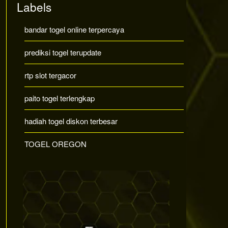
Labels
bandar togel online terpercaya
prediksi togel terupdate
rtp slot tergacor
paito togel terlengkap
hadiah togel diskon terbesar
TOGEL OREGON