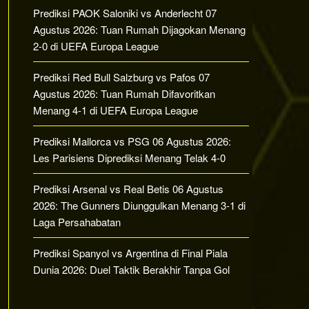
Prediksi PAOK Saloniki vs Anderlecht 07
Agustus 2026: Tuan Rumah Dijagokan Menang
2-0 di UEFA Europa League
Prediksi Red Bull Salzburg vs Pafos 07
Agustus 2026: Tuan Rumah Difavoritkan
Menang 4-1 di UEFA Europa League
Prediksi Mallorca vs PSG 06 Agustus 2026:
Les Parisiens Diprediksi Menang Telak 4-0
Prediksi Arsenal vs Real Betis 06 Agustus
2026: The Gunners Diunggulkan Menang 3-1 di
Laga Persahabatan
Prediksi Spanyol vs Argentina di Final Piala
Dunia 2026: Duel Taktik Berakhir Tanpa Gol