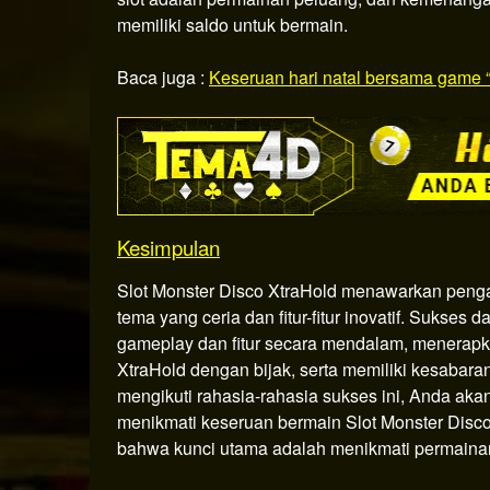
memiliki saldo untuk bermain.
Baca juga :
Keseruan hari natal bersama game 
Kesimpulan
Slot Monster Disco XtraHold menawarkan penga
tema yang ceria dan fitur-fitur inovatif. Sukse
gameplay dan fitur secara mendalam, menerapkan
XtraHold dengan bijak, serta memiliki kesabara
mengikuti rahasia-rahasia sukses ini, Anda aka
menikmati keseruan bermain Slot Monster Disco
bahwa kunci utama adalah menikmati permainan