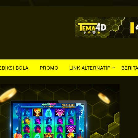
EDIKSI BOLA
PROMO
LINK ALTERNATIF
BERIT