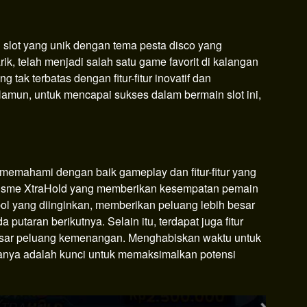
 slot yang unik dengan tema pesta disco yang
, telah menjadi salah satu game favorit di kalangan
tak terbatas dengan fitur-fitur inovatif dan
mun, untuk mencapai sukses dalam bermain slot ini,
memahami dengan baik gameplay dan fitur-fitur yang
nisme XtraHold yang memberikan kesempatan pemain
ol yang diinginkan, memberikan peluang lebih besar
taran berikutnya. Selain itu, terdapat juga fitur
esar peluang kemenangan. Menghabiskan waktu untuk
janya adalah kunci untuk memaksimalkan potensi