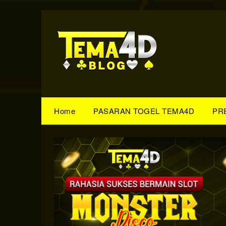
Skip
to
content
Home
PASARAN TOGEL TEMA4D
PR