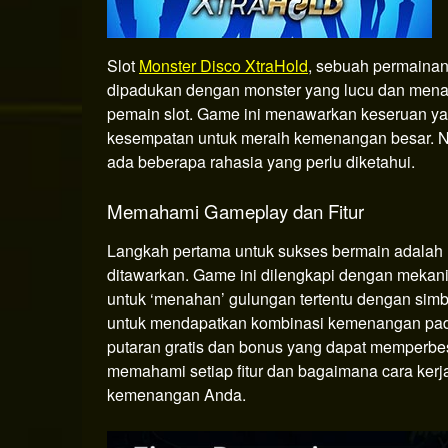
Slot
Monster Disco XtraHold
, sebuah permainan
dipadukan dengan monster yang lucu dan menarik
pemain slot. Game ini menawarkan keseruan yang 
kesempatan untuk meraih kemenangan besar. Na
ada beberapa rahasia yang perlu diketahui.
Memahami Gameplay dan Fitur
Langkah pertama untuk sukses bermain adalah 
ditawarkan. Game ini dilengkapi dengan meka
untuk ‘menahan’ gulungan tertentu dengan simb
untuk mendapatkan kombinasi kemenangan pada pu
putaran gratis dan bonus yang dapat memperb
memahami setiap fitur dan bagaimana cara ker
kemenangan Anda.