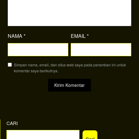
NAMA
*
EMAIL
*
Simpan nama, email, dan situs web saya pada peramban ini untuk
komentar saya berikutnya.
CARI