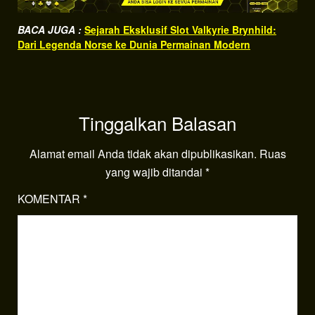
BACA JUGA :
Sejarah Eksklusif Slot Valkyrie Brynhild:
Dari Legenda Norse ke Dunia Permainan Modern
Tinggalkan Balasan
Alamat email Anda tidak akan dipublikasikan.
Ruas
yang wajib ditandai
*
KOMENTAR
*