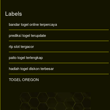
Labels
bandar togel online terpercaya
prediksi togel terupdate
rtp slot tergacor
paito togel terlengkap
hadiah togel diskon terbesar
TOGEL OREGON