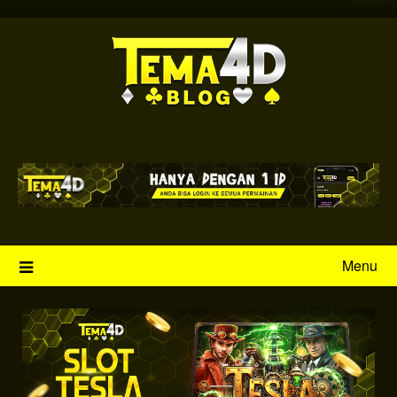
Skip
to
content
Menu