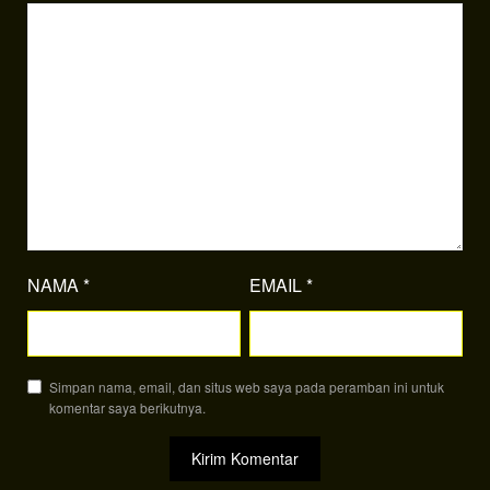
NAMA
*
EMAIL
*
Simpan nama, email, dan situs web saya pada peramban ini untuk
komentar saya berikutnya.