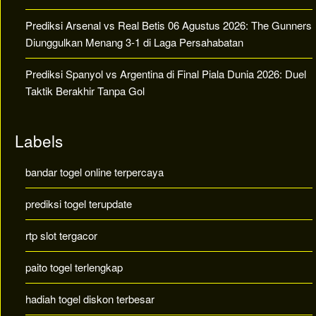
Prediksi Arsenal vs Real Betis 06 Agustus 2026: The Gunners
Diunggulkan Menang 3-1 di Laga Persahabatan
Prediksi Spanyol vs Argentina di Final Piala Dunia 2026: Duel
Taktik Berakhir Tanpa Gol
Labels
bandar togel online terpercaya
prediksi togel terupdate
rtp slot tergacor
paito togel terlengkap
hadiah togel diskon terbesar