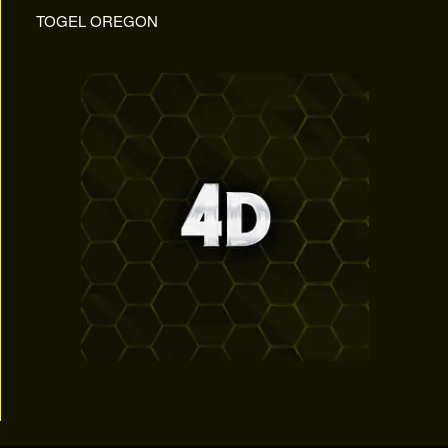
TOGEL OREGON