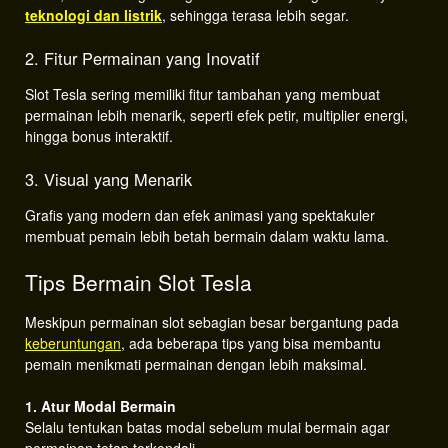
teknologi dan listrik
, sehingga terasa lebih segar.
2. Fitur Permainan yang Inovatif
Slot Tesla sering memiliki fitur tambahan yang membuat
permainan lebih menarik, seperti efek petir, multiplier energi,
hingga bonus interaktif.
3. Visual yang Menarik
Grafis yang modern dan efek animasi yang spektakuler
membuat pemain lebih betah bermain dalam waktu lama.
Tips Bermain Slot Tesla
Meskipun permainan slot sebagian besar bergantung pada
keberuntungan
, ada beberapa tips yang bisa membantu
pemain menikmati permainan dengan lebih maksimal.
1. Atur Modal Bermain
Selalu tentukan batas modal sebelum mulai bermain agar
permainan tetap terkendali.