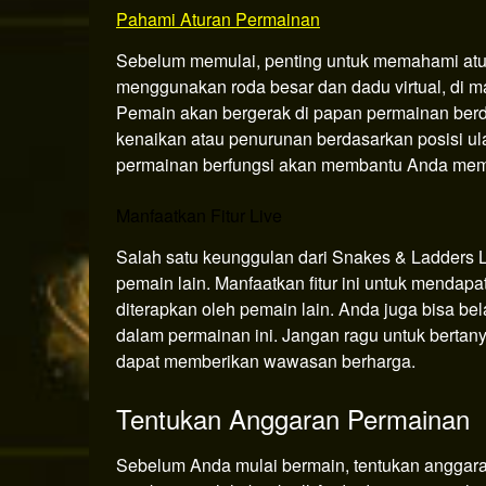
Pahami Aturan Permainan
Sebelum memulai, penting untuk memahami atu
menggunakan roda besar dan dadu virtual, di
Pemain akan bergerak di papan permainan ber
kenaikan atau penurunan berdasarkan posisi u
permainan berfungsi akan membantu Anda memb
Manfaatkan Fitur Live
Salah satu keunggulan dari Snakes & Ladders L
pemain lain. Manfaatkan fitur ini untuk mendapa
diterapkan oleh pemain lain. Anda juga bisa b
dalam permainan ini. Jangan ragu untuk bertany
dapat memberikan wawasan berharga.
Tentukan Anggaran Permainan
Sebelum Anda mulai bermain, tentukan anggaran