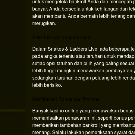
untuk mengelola bankroll Anda dan mencegah p
banyak Anda bersedia untuk kehilangan dan te
akan membantu Anda bermain lebih tenang dan 
merugikan.
Pilih Taruhan dengan Bijak
Dalam Snakes & Ladders Live, ada beberapa jen
pada angka tertentu atau taruhan untuk menda
setiap opsi taruhan dan pilih yang paling ses
lebih tinggi mungkin menawarkan pembayaran yang
sedangkan taruhan dengan peluang lebih rendah
lebih berisiko.
Manfaatkan Bonus dan Promosi
Banyak kasino online yang menawarkan bonus d
memanfaatkan penawaran ini, seperti bonus pend
memberikan tambahan bankroll yang membantu 
menang. Selalu lakukan pemeriksaan syarat da