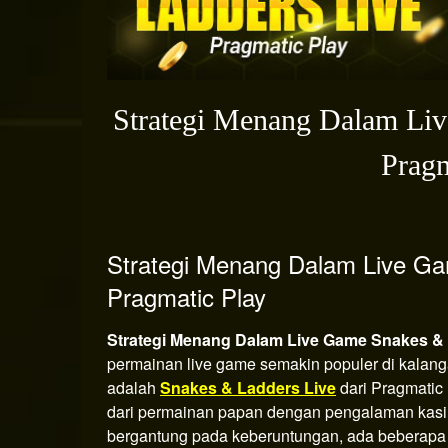
Strategi Menang Dalam Li
Pragm
Strategi Menang Dalam Live Ga
Pragmatic Play
Strategi Menang Dalam Live Game Snakes & 
permainan live game semakin populer di kalang
adalah
Snakes & Ladders Live
dari Pragmatic
dari permainan papan dengan pengalaman kasino
bergantung pada keberuntungan, ada beberapa 