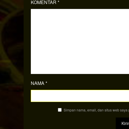
KOMENTAR
*
NAMA
*
Simpan nama, email, dan situs web saya 