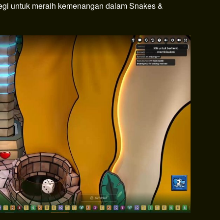
tegi untuk meraih kemenangan dalam Snakes &