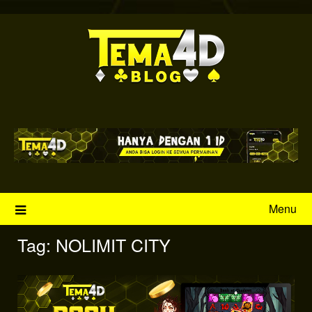
Skip
to
content
Menu
Tag:
NOLIMIT CITY