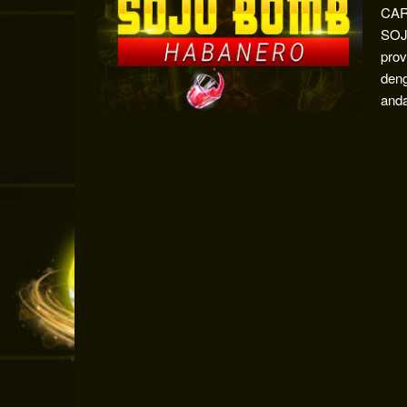
CAR
SOJ
prov
deng
and