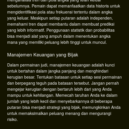
sebelumnya. Pemain dapat memanfaatkan data historis untuk
mengidentifikasi pola atau frekuensi tertentu dalam angka
yang keluar. Meskipun setiap putaran adalah independen,
memahami tren dapat membantu dalam membuat prediksi
yang lebih informatif. Penggunaan statistik dan probabilitas
bisa menjadi alat yang ampuh dalam menentukan angka
mana yang memiliki peluang lebih tinggi untuk muncul.
Manajemen Keuangan yang Bijak
Dalam permainan judi, manajemen keuangan adalah kunci
untuk bertahan dalam jangka panjang dan menghindari
kerugian besar. Tentukan batasan untuk setiap sesi permainan
dan berpegang teguh pada batasan tersebut. Jangan pernah
mengejar kerugian dengan bertaruh lebih dari yang Anda
mampu untuk kehilangan. Memecah taruhan Anda ke dalam
jumlah yang lebih kecil dan menyebarkannya di beberapa
putaran bisa menjadi strategi yang bijak, memungkinkan Anda
untuk memaksimalkan peluang menang dan mengurangi
risiko.