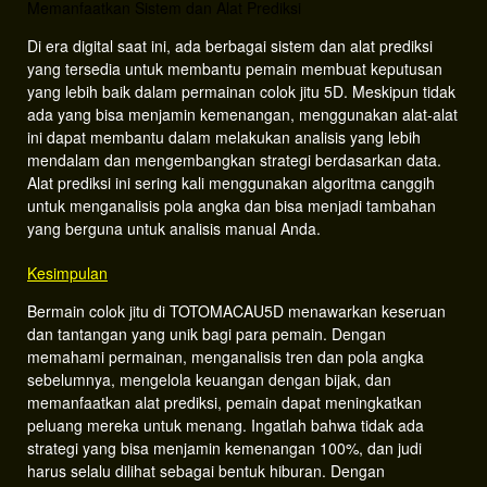
Memanfaatkan Sistem dan Alat Prediksi
Di era digital saat ini, ada berbagai sistem dan alat prediksi
yang tersedia untuk membantu pemain membuat keputusan
yang lebih baik dalam permainan colok jitu 5D. Meskipun tidak
ada yang bisa menjamin kemenangan, menggunakan alat-alat
ini dapat membantu dalam melakukan analisis yang lebih
mendalam dan mengembangkan strategi berdasarkan data.
Alat prediksi ini sering kali menggunakan algoritma canggih
untuk menganalisis pola angka dan bisa menjadi tambahan
yang berguna untuk analisis manual Anda.
Kesimpulan
Bermain colok jitu di TOTOMACAU5D menawarkan keseruan
dan tantangan yang unik bagi para pemain. Dengan
memahami permainan, menganalisis tren dan pola angka
sebelumnya, mengelola keuangan dengan bijak, dan
memanfaatkan alat prediksi, pemain dapat meningkatkan
peluang mereka untuk menang. Ingatlah bahwa tidak ada
strategi yang bisa menjamin kemenangan 100%, dan judi
harus selalu dilihat sebagai bentuk hiburan. Dengan