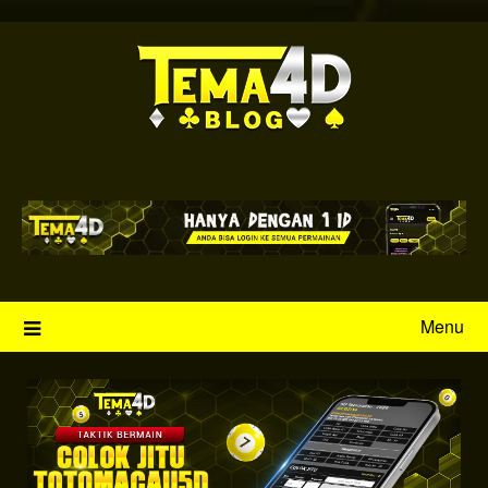
Skip
to
content
Menu